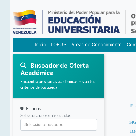
Inicio
LOEU
Áreas de Conocimiento
Con
Buscador de Oferta
Académica
Encuentra programas académicos según tus
criterios de búsqueda
IEU
Estados
Selecciona uno o más estados
SI
LO