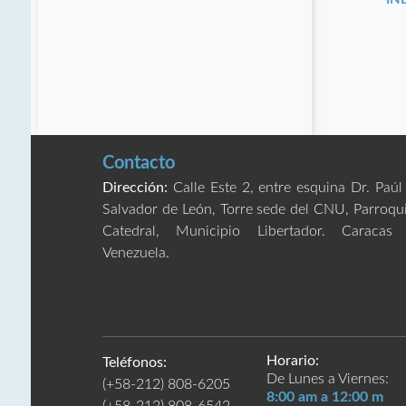
Contacto
Dirección:
Calle Este 2, entre esquina Dr. Paúl
Salvador de León, Torre sede del CNU, Parroqu
Catedral, Municipio Libertador. Caracas
Venezuela.
Horario:
Teléfonos:
De Lunes a Viernes:
(+58-212) 808-6205
8:00 am a 12:00 m