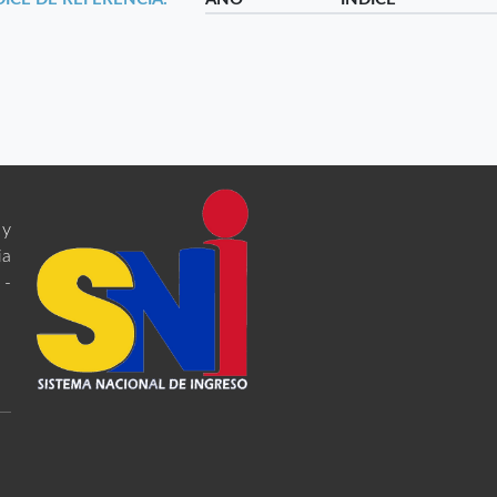
 y
ia
 -