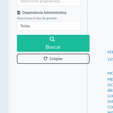
Dependencia Administrativa
Selecciona el tipo de gestión
Buscar
PE
Limpiar
TIT
MO
ME
OC
ÁR
CO
SU
CO
IN