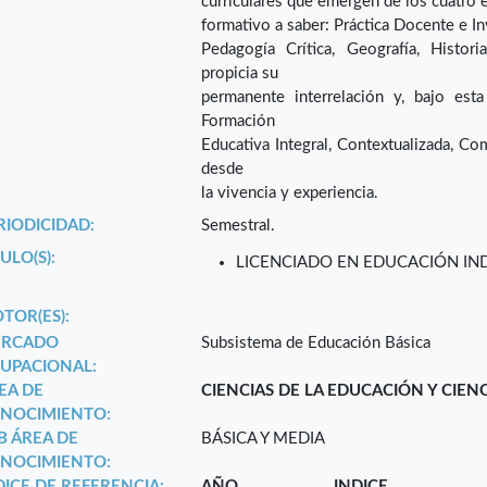
curriculares que emergen de los cuatro 
formativo a saber: Práctica Docente e In
Pedagogía Crítica, Geografía, Histori
propicia su
permanente interrelación y, bajo est
Formación
Educativa Integral, Contextualizada, Comu
desde
la vivencia y experiencia.
RIODICIDAD:
Semestral.
ULO(S):
LICENCIADO EN EDUCACIÓN IN
TOR(ES):
RCADO
Subsistema de Educación Básica
UPACIONAL:
EA DE
CIENCIAS DE LA EDUCACIÓN Y CIEN
NOCIMIENTO:
B ÁREA DE
BÁSICA Y MEDIA
NOCIMIENTO:
DICE DE REFERENCIA:
AÑO
INDICE