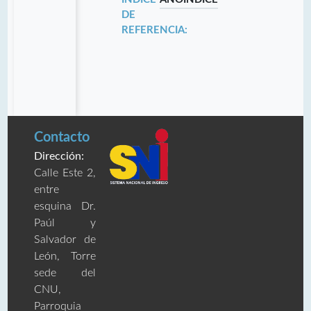
DE
REFERENCIA:
Contacto
Dirección:
Calle Este 2,
entre
esquina Dr.
Paúl y
Salvador de
León, Torre
sede del
CNU,
Parroquia