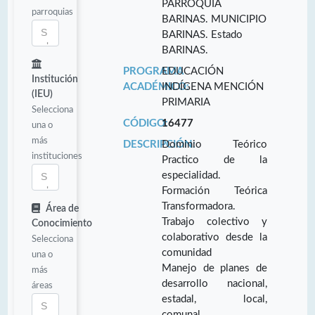
PARROQUIA
parroquias
BARINAS. MUNICIPIO
BARINAS. Estado
BARINAS.
PROGRAMA
EDUCACIÓN
Institución
ACADÉMICO:
INDÍGENA MENCIÓN
(IEU)
PRIMARIA
Selecciona
CÓDIGO:
16477
una o
más
DESCRIPCIÓN:
Dominio Teórico
instituciones
Practico de la
especialidad.
Formación Teórica
Transformadora.
Área de
Trabajo colectivo y
Conocimiento
colaborativo desde la
Selecciona
comunidad
una o
Manejo de planes de
más
desarrollo nacional,
áreas
estadal, local,
comunal.