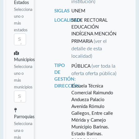
institución)
Estados
Selecciona
SIGLAS
UNEM
uno o
LOCALIDAD:
SEDE RECTORAL
más
EDUCACIÓN
estados
INDÍGENA MENCIÓN
(ver el
PRIMARIA
detalle de esta
localidad)
Municipios
TIPO
(ver toda la
PÚBLICA
Selecciona
DE
oferta oferta pública)
uno o
GESTIÓN:
más
DIRECCIÓN:
Escuela Técnica
municipios
Comercial Raimundo
Andueza Palacio
Avenida Rómulo
Gallegos, Entre calle
Parroquias
Mérida y Camejo
Selecciona
Municipio Barinas.
una o
Estado Barinas.
más