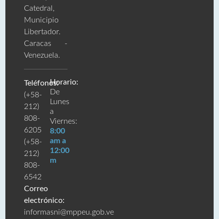
Catedral,
Municipio
Libertador.
Caracas -
Venezuela.
Horario:
Teléfonos:
De
(+58-
Lunes
212)
a
808-
Viernes:
6205
8:00
am a
(+58-
12:00
212)
m
808-
6542
Correo
electrónico:
informasni@mppeu.gob.ve