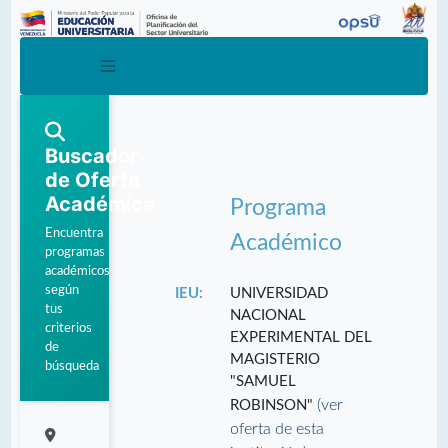
Buscador
de Oferta
Académica
Programa
Encuentra
Académico
programas
académicos
según
IEU:
UNIVERSIDAD
tus
NACIONAL
criterios
EXPERIMENTAL DEL
de
MAGISTERIO
búsqueda
"SAMUEL
(ver
ROBINSON"
oferta de esta