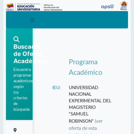
Buscador
de Oferta
Académica
Programa
Encuentra
Académico
programas
académicos
según
IEU:
UNIVERSIDAD
tus
NACIONAL
criterios
EXPERIMENTAL DEL
de
MAGISTERIO
búsqueda
"SAMUEL
(ver
ROBINSON"
oferta de esta