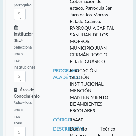
Gobernación del
parroquias
estado, Parroquia San
Juan de los Morros
Estado Guárico.
PARROQUIA CAPITAL
Institución
SAN JUAN DE LOS
(IEU)
MORROS.
Selecciona
MUNICIPIO JUAN
una o
GERMÁN ROSCIO.
más
Estado GUÁRICO.
instituciones
PROGRAMA
EDUCACIÓN
ACADÉMICO:
GESTIÓN
INSTITUCIONAL
Área de
MENCIÓN
Conocimiento
MANTENIMIENTO
Selecciona
DE AMBIENTES
una o
ESCOLARES
más
CÓDIGO:
16460
áreas
DESCRIPCIÓN:
Dominio Teórico
Practico de la