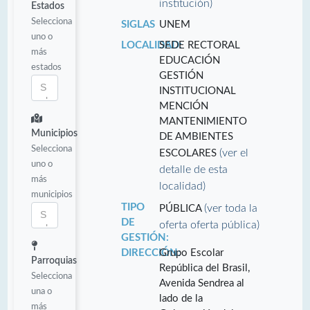
institución)
Estados
Selecciona
SIGLAS
UNEM
uno o
LOCALIDAD:
SEDE RECTORAL
más
EDUCACIÓN
estados
GESTIÓN
INSTITUCIONAL
MENCIÓN
MANTENIMIENTO
Municipios
DE AMBIENTES
Selecciona
(ver el
ESCOLARES
uno o
detalle de esta
más
localidad)
municipios
TIPO
(ver toda la
PÚBLICA
DE
oferta oferta pública)
GESTIÓN:
DIRECCIÓN:
Grupo Escolar
Parroquias
República del Brasil,
Selecciona
Avenida Sendrea al
una o
lado de la
más