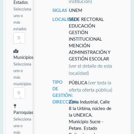
institución)
Estados
Selecciona
SIGLAS
UNEM
uno o
LOCALIDAD:
SEDE RECTORAL
más
EDUCACIÓN
estados
GESTIÓN
INSTITUCIONAL
MENCIÓN
ADMINISTRACIÓN Y
Municipios
GESTIÓN ESCOLAR
Selecciona
(ver el detalle de esta
uno o
localidad)
más
TIPO
(ver toda la
PÚBLICA
municipios
DE
oferta oferta pública)
GESTIÓN:
DIRECCIÓN:
Zona Industrial, Calle
8 la Urbina, núcleo de
Parroquias
la UNEXCA.
Selecciona
Municipio Sucre -
una o
Petare. Estado
más