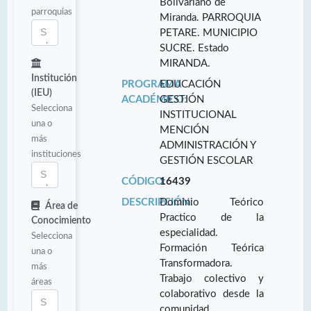
Bolivariano de
parroquias
Miranda. PARROQUIA
PETARE. MUNICIPIO
SUCRE. Estado
MIRANDA.
Institución
PROGRAMA
EDUCACIÓN
(IEU)
ACADÉMICO:
GESTIÓN
Selecciona
INSTITUCIONAL
una o
MENCIÓN
más
ADMINISTRACIÓN Y
instituciones
GESTIÓN ESCOLAR
CÓDIGO:
16439
DESCRIPCIÓN:
Dominio Teórico
Área de
Practico de la
Conocimiento
especialidad.
Selecciona
Formación Teórica
una o
Transformadora.
más
Trabajo colectivo y
áreas
colaborativo desde la
comunidad