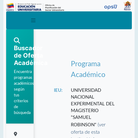
Buscador
de Oferta
Académica
Programa
Encuentra
Académico
programas
académicos
según
IEU:
UNIVERSIDAD
tus
NACIONAL
criterios
EXPERIMENTAL DEL
de
MAGISTERIO
búsqueda
"SAMUEL
(ver
ROBINSON"
oferta de esta