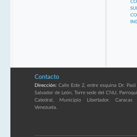
CO
SU
CO
IN
Contacto
Dirección:
Calle Este 2, entre esquina Dr. Paúl
Salvador de León, Torre sede del CNU, Parroqu
Catedral, Municipio Libertador. Caracas
Venezuela.