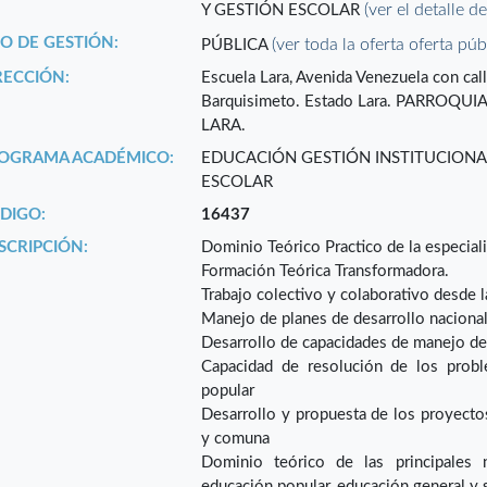
(ver el detalle d
Y GESTIÓN ESCOLAR
PO DE GESTIÓN:
(ver toda la oferta oferta púb
PÚBLICA
RECCIÓN:
Escuela Lara, Avenida Venezuela con call
Barquisimeto. Estado Lara. PARROQU
LARA.
OGRAMA ACADÉMICO:
EDUCACIÓN GESTIÓN INSTITUCIONA
ESCOLAR
DIGO:
16437
SCRIPCIÓN:
Dominio Teórico Practico de la especial
Formación Teórica Transformadora.
Trabajo colectivo y colaborativo desde 
Manejo de planes de desarrollo nacional,
Desarrollo de capacidades de manejo de
Capacidad de resolución de los probl
popular
Desarrollo y propuesta de los proyectos 
y comuna
Dominio teórico de las principales 
educación popular, educación general y 