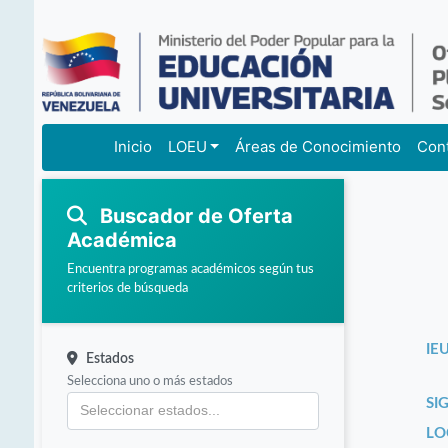
Inicio
LOEU
Áreas de Conocimiento
Con
Buscador de Oferta
Académica
Encuentra programas académicos según tus
criterios de búsqueda
IEU
Estados
Selecciona uno o más estados
SI
LO