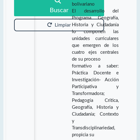
bolivariano
Buscar
El desarrollo del
Programa Geografía,
Historia y Ciudadanía
Limpiar
lo componen las
unidades curriculares
que emergen de los
cuatro ejes centrales
de su proceso
formativo a saber:
Práctica Docente e
Investigación- Acción
Participativa y
Transformadora;
Pedagogía Crítica,
Geografía, Historia y
Ciudadanía; Contexto
y
Transdisciplinariedad,
propicia su