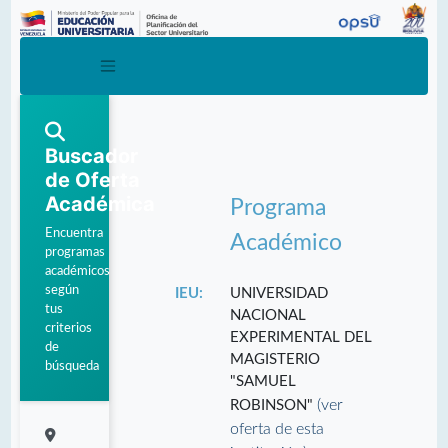
Buscador
de Oferta
Académica
Programa
Encuentra
Académico
programas
académicos
según
IEU:
UNIVERSIDAD
tus
NACIONAL
criterios
EXPERIMENTAL DEL
de
MAGISTERIO
búsqueda
"SAMUEL
(ver
ROBINSON"
oferta de esta