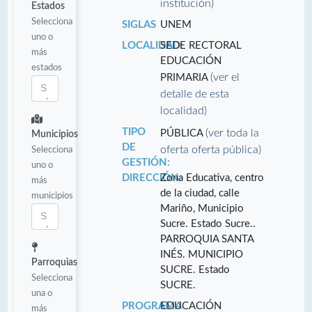
institución)
Estados
Selecciona
SIGLAS
UNEM
uno o
LOCALIDAD:
SEDE RECTORAL
más
EDUCACIÓN
estados
(ver el
PRIMARIA
detalle de esta
localidad)
TIPO
(ver toda la
PÚBLICA
Municipios
DE
oferta oferta pública)
Selecciona
GESTIÓN:
uno o
DIRECCIÓN:
Zona Educativa, centro
más
de la ciudad, calle
municipios
Mariño, Municipio
Sucre. Estado Sucre..
PARROQUIA SANTA
INÉS. MUNICIPIO
Parroquias
SUCRE. Estado
Selecciona
SUCRE.
una o
PROGRAMA
EDUCACIÓN
más