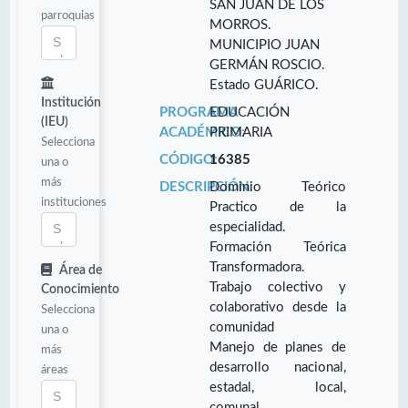
SAN JUAN DE LOS
parroquias
MORROS.
MUNICIPIO JUAN
GERMÁN ROSCIO.
Estado GUÁRICO.
Institución
PROGRAMA
EDUCACIÓN
(IEU)
ACADÉMICO:
PRIMARIA
Selecciona
CÓDIGO:
16385
una o
más
DESCRIPCIÓN:
Dominio Teórico
instituciones
Practico de la
especialidad.
Formación Teórica
Transformadora.
Área de
Trabajo colectivo y
Conocimiento
colaborativo desde la
Selecciona
comunidad
una o
Manejo de planes de
más
desarrollo nacional,
áreas
estadal, local,
comunal.