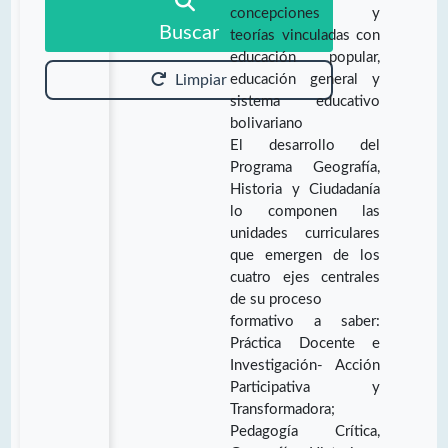
concepciones y
Buscar
teorías vinculadas con
educación popular,
educación general y
Limpiar
sistema educativo
bolivariano
El desarrollo del
Programa Geografía,
Historia y Ciudadanía
lo componen las
unidades curriculares
que emergen de los
cuatro ejes centrales
de su proceso
formativo a saber:
Práctica Docente e
Investigación- Acción
Participativa y
Transformadora;
Pedagogía Crítica,