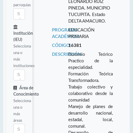
LEONARDO RUÍZ
parroquias
PINEDA. MUNICIPIO
TUCUPITA. Estado
DELTA AMACURO.
PROGRAMA
EDUCACIÓN
Institución
ACADÉMICO:
PRIMARIA
(IEU)
CÓDIGO:
16381
Selecciona
una o
DESCRIPCIÓN:
Dominio Teórico
más
Practico de la
instituciones
especialidad.
Formación Teórica
Transformadora.
Trabajo colectivo y
Área de
colaborativo desde la
Conocimiento
comunidad
Selecciona
Manejo de planes de
una o
desarrollo nacional,
más
estadal, local,
áreas
comunal.
Desarrollo de