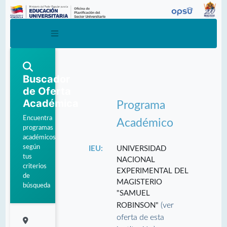
Buscador
de Oferta
Académica
Programa
Encuentra
Académico
programas
académicos
según
IEU:
UNIVERSIDAD
tus
NACIONAL
criterios
EXPERIMENTAL DEL
de
MAGISTERIO
búsqueda
"SAMUEL
(ver
ROBINSON"
oferta de esta