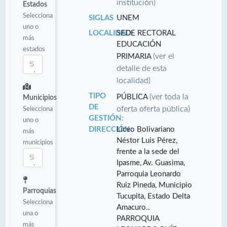
institución)
Estados
Selecciona
SIGLAS
UNEM
uno o
LOCALIDAD:
SEDE RECTORAL
más
EDUCACIÓN
estados
(ver el
PRIMARIA
detalle de esta
localidad)
TIPO
(ver toda la
PÚBLICA
Municipios
DE
oferta oferta pública)
Selecciona
GESTIÓN:
uno o
DIRECCIÓN:
Liceo Bolivariano
más
Néstor Luis Pérez,
municipios
frente a la sede del
Ipasme, Av. Guasima,
Parroquia Leonardo
Ruiz Pineda, Municipio
Parroquias
Tucupita, Estado Delta
Selecciona
Amacuro..
una o
PARROQUIA
más