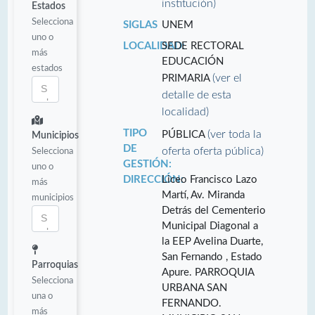
institución)
Estados
Selecciona
SIGLAS
UNEM
uno o
LOCALIDAD:
SEDE RECTORAL
más
EDUCACIÓN
estados
(ver el
PRIMARIA
detalle de esta
localidad)
TIPO
(ver toda la
PÚBLICA
Municipios
DE
oferta oferta pública)
Selecciona
GESTIÓN:
uno o
DIRECCIÓN:
Liceo Francisco Lazo
más
Martí, Av. Miranda
municipios
Detrás del Cementerio
Municipal Diagonal a
la EEP Avelina Duarte,
San Fernando , Estado
Parroquias
Apure. PARROQUIA
Selecciona
URBANA SAN
una o
FERNANDO.
más