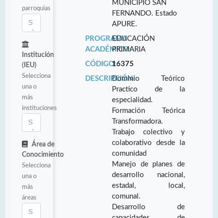
MUNICIPIO SAN
parroquias
FERNANDO. Estado
APURE.
PROGRAMA
EDUCACIÓN
ACADÉMICO:
PRIMARIA
Institución
CÓDIGO:
16375
(IEU)
Selecciona
DESCRIPCIÓN:
Dominio Teórico
una o
Practico de la
más
especialidad.
instituciones
Formación Teórica
Transformadora.
Trabajo colectivo y
colaborativo desde la
Área de
comunidad
Conocimiento
Manejo de planes de
Selecciona
desarrollo nacional,
una o
estadal, local,
más
comunal.
áreas
Desarrollo de
capacidades de