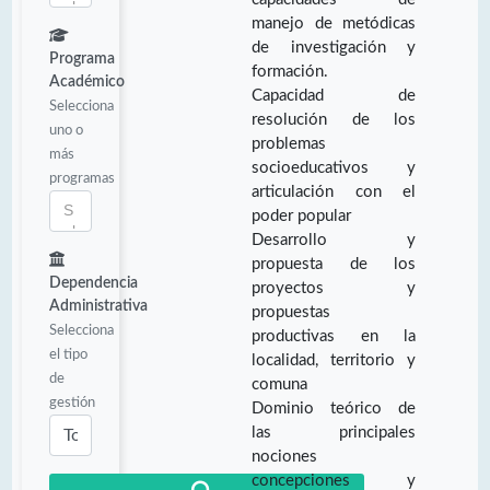
manejo de metódicas
de investigación y
Programa
formación.
Académico
Capacidad de
Selecciona
resolución de los
uno o
problemas
más
socioeducativos y
programas
articulación con el
poder popular
Desarrollo y
propuesta de los
Dependencia
proyectos y
Administrativa
propuestas
Selecciona
productivas en la
el tipo
localidad, territorio y
de
comuna
gestión
Dominio teórico de
las principales
nociones
concepciones y