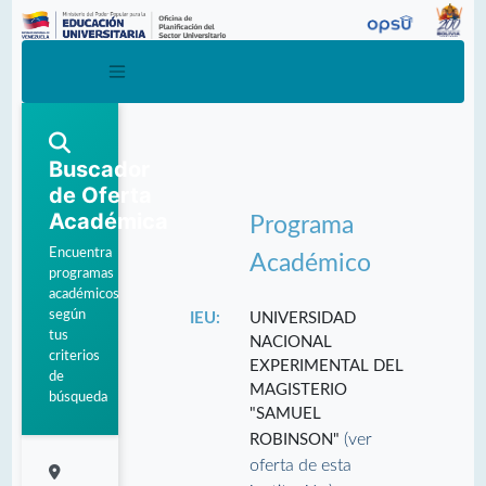
Buscador
de Oferta
Académica
Programa
Encuentra
Académico
programas
académicos
según
IEU:
UNIVERSIDAD
tus
NACIONAL
criterios
EXPERIMENTAL DEL
de
MAGISTERIO
búsqueda
"SAMUEL
(ver
ROBINSON"
oferta de esta