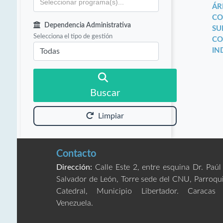
ÁR
CO
Dependencia Administrativa
SU
Selecciona el tipo de gestión
CO
IN
Buscar
Limpiar
Contacto
Dirección:
Calle Este 2, entre esquina Dr. Paúl
Salvador de León, Torre sede del CNU, Parroqu
Catedral, Municipio Libertador. Caracas
Venezuela.