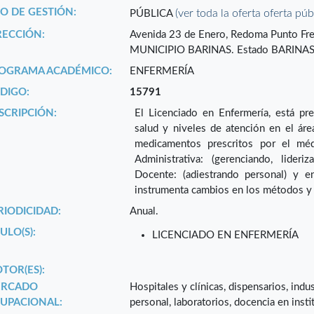
PO DE GESTIÓN:
(ver toda la oferta oferta púb
PÚBLICA
RECCIÓN:
Avenida 23 de Enero, Redoma Punto F
MUNICIPIO BARINAS. Estado BARINAS
OGRAMA ACADÉMICO:
ENFERMERÍA
DIGO:
15791
SCRIPCIÓN:
El Licenciado en Enfermería, está pr
salud y niveles de atención en el áre
medicamentos prescritos por el méd
Administrativa: (gerenciando, lider
Docente: (adiestrando personal) y e
instrumenta cambios en los métodos y 
RIODICIDAD:
Anual.
ULO(S):
LICENCIADO EN ENFERMERÍA
TOR(ES):
RCADO
Hospitales y clínicas, dispensarios, ind
UPACIONAL:
personal, laboratorios, docencia en insti