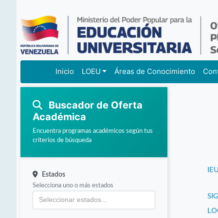
Inicio
LOEU
Áreas de Conocimiento
Con
Buscador de Oferta
Académica
Encuentra programas académicos según tus
criterios de búsqueda
IEU
Estados
Selecciona uno o más estados
SI
LO