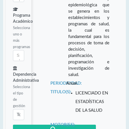
epidemiológica que
se genera en los
Programa
establecimientos y
Académico
programas de salud,
Selecciona
la cual es
uno o
fundamental para los
más
procesos de toma de
programas
decisión,
planificación,
programación e
investigación de
Dependencia
salud.
Administrativa
PERIODICIDAD:
Anual.
Selecciona
TITULO(S):
LICENCIADO EN
el tipo
de
ESTADÍSTICAS
gestión
DE LA SALUD
MOTOR(ES):