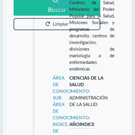
MERCADO
Centros de Salud,
Buscar
OCUPACIONAL:
Ministerio del Poder
Popular para la Salud,
Misiones Sociales y
Limpiar
programas de
desarrollo, centros de
investigación,
divisiones de
mariología o de
enfermedades
endémicas
ÁREA
CIENCIAS DE LA
DE
SALUD
CONOCIMIENTO:
SUB
ADMINISTRACIÓN
ÁREA
DE LA SALUD
DE
CONOCIMIENTO:
INDICE
AÑO
INDICE
DE