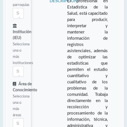
DESCRIPCIÓN:
El profesional en
parroquias
Estadística de la
Salud, está capacitado
para producir,
interpretar y
Institución
mantener la
(IEU)
información de
Selecciona
registros
una o
asistenciales, además
más
de optimizar las
instituciones
estadísticas que
permiten el estudio
cuantitativo y
cualitativo de los
Área de
problemas de la
Conocimiento
comunidad. Trabaja
Selecciona
directamente en la
una o
recolección y
más
procesamiento de la
áreas
información, técnica,
administrativa y