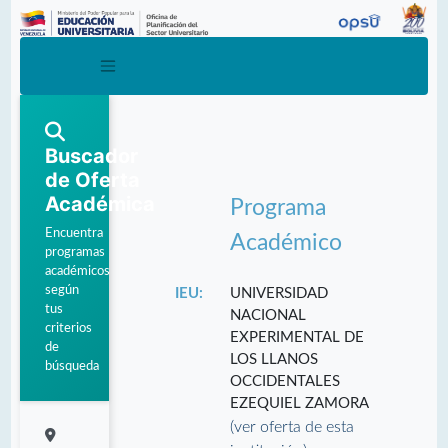
Buscador
de Oferta
Académica
Programa
Encuentra
Académico
programas
académicos
según
IEU:
UNIVERSIDAD
tus
NACIONAL
criterios
EXPERIMENTAL DE
de
LOS LLANOS
búsqueda
OCCIDENTALES
EZEQUIEL ZAMORA
(ver oferta de esta