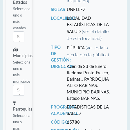
institución)
Estados
Selecciona
SIGLAS
UNELLEZ
uno o
LOCALIDAD:
LOCALIDAD
más
ESTADÍSTICAS DE LA
estados
(ver el detalle
SALUD
de esta localidad)
TIPO
(ver toda la
PÚBLICA
DE
oferta oferta pública)
Municipios
GESTIÓN:
Selecciona
DIRECCIÓN:
Avenida 23 de Enero,
uno o
Redoma Punto Fresco,
más
Barinas.. PARROQUIA
municipios
ALTO BARINAS.
MUNICIPIO BARINAS.
Estado BARINAS.
PROGRAMA
ESTADÍSTICAS DE LA
Parroquias
ACADÉMICO:
SALUD
Selecciona
una o
CÓDIGO:
15788
más