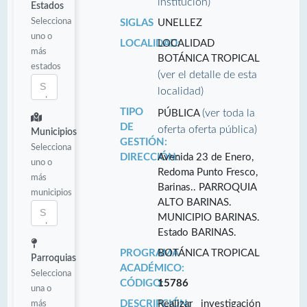
institución)
Estados
Selecciona
SIGLAS
UNELLEZ
uno o
LOCALIDAD:
LOCALIDAD
más
BOTÁNICA TROPICAL
estados
(ver el detalle de esta
localidad)
TIPO
(ver toda la
PÚBLICA
DE
oferta oferta pública)
Municipios
GESTIÓN:
Selecciona
DIRECCIÓN:
Avenida 23 de Enero,
uno o
Redoma Punto Fresco,
más
Barinas.. PARROQUIA
municipios
ALTO BARINAS.
MUNICIPIO BARINAS.
Estado BARINAS.
PROGRAMA
BOTÁNICA TROPICAL
Parroquias
ACADÉMICO:
Selecciona
CÓDIGO:
15786
una o
más
DESCRIPCIÓN:
Realizar investigación