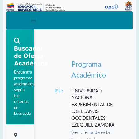
Buscador
de Oferta
Académica
Programa
Encuentra
Académico
programas
académicos
según
IEU:
UNIVERSIDAD
tus
NACIONAL
criterios
EXPERIMENTAL DE
de
LOS LLANOS
búsqueda
OCCIDENTALES
EZEQUIEL ZAMORA
(ver oferta de esta