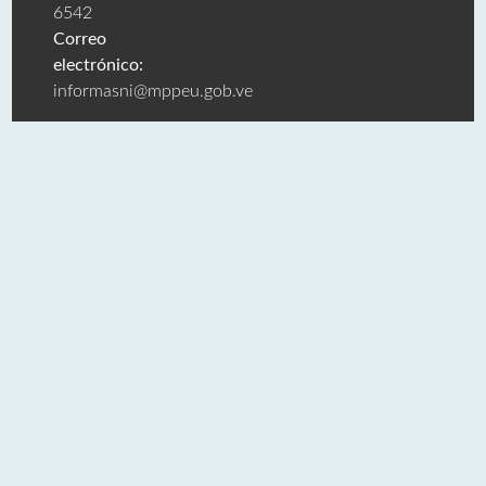
6542
Correo
electrónico:
informasni@mppeu.gob.ve