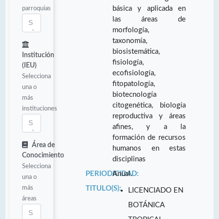
parroquias
básica y aplicada en
las áreas de
morfología,
taxonomía,
biosistemática,
Institución
fisiología,
(IEU)
ecofisiología,
Selecciona
fitopatología,
una o
biotecnología
más
citogenética, biología
instituciones
reproductiva y áreas
afines, y a la
formación de recursos
Área de
humanos en estas
Conocimiento
disciplinas
Selecciona
PERIODICIDAD:
Anual.
una o
más
TITULO(S):
LICENCIADO EN
áreas
BOTÁNICA