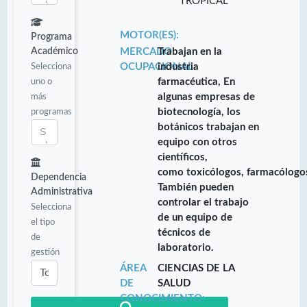
TROPICAL
MOTOR(ES):
Programa
Académico
MERCADO
Trabajan en la
Selecciona
OCUPACIONAL:
industria
uno o
farmacéutica, En
más
algunas empresas de
programas
biotecnología, los
botánicos trabajan en
equipo con otros
científicos,
como toxicólogos, farmacólogos
Dependencia
También pueden
Administrativa
controlar el trabajo
Selecciona
de un equipo de
el tipo
técnicos de
de
laboratorio.
gestión
ÁREA
CIENCIAS DE LA
DE
SALUD
CONOCIMIENTO: