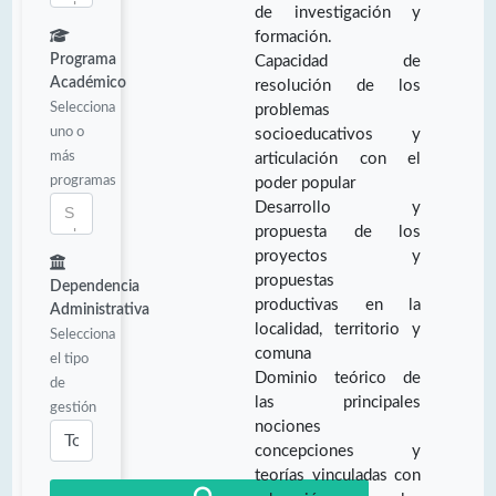
de investigación y
formación.
Programa
Capacidad de
Académico
resolución de los
Selecciona
problemas
uno o
socioeducativos y
más
articulación con el
programas
poder popular
Desarrollo y
propuesta de los
proyectos y
propuestas
Dependencia
productivas en la
Administrativa
localidad, territorio y
Selecciona
comuna
el tipo
Dominio teórico de
de
las principales
gestión
nociones
concepciones y
teorías vinculadas con