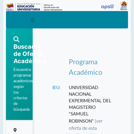
Buscador
de Oferta
Académica
Programa
Encuentra
Académico
programas
académicos
según
IEU:
UNIVERSIDAD
tus
NACIONAL
criterios
EXPERIMENTAL DEL
de
MAGISTERIO
búsqueda
"SAMUEL
(ver
ROBINSON"
oferta de esta