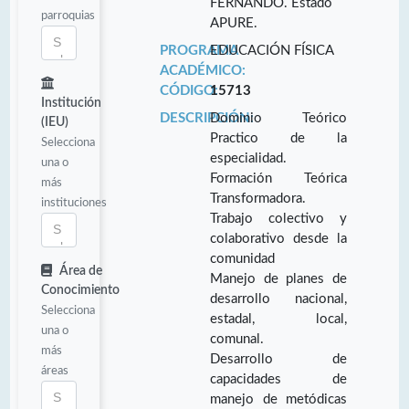
FERNANDO. Estado
parroquias
APURE.
PROGRAMA
EDUCACIÓN FÍSICA
ACADÉMICO:
CÓDIGO:
15713
Institución
DESCRIPCIÓN:
Dominio Teórico
(IEU)
Practico de la
Selecciona
especialidad.
una o
Formación Teórica
más
Transformadora.
instituciones
Trabajo colectivo y
colaborativo desde la
comunidad
Área de
Manejo de planes de
Conocimiento
desarrollo nacional,
Selecciona
estadal, local,
una o
comunal.
más
Desarrollo de
áreas
capacidades de
manejo de metódicas