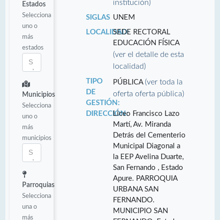
institución)
Estados
Selecciona
SIGLAS
UNEM
uno o
LOCALIDAD:
SEDE RECTORAL
más
EDUCACIÓN FÍSICA
estados
(ver el detalle de esta
localidad)
TIPO
(ver toda la
PÚBLICA
DE
oferta oferta pública)
Municipios
GESTIÓN:
Selecciona
DIRECCIÓN:
Liceo Francisco Lazo
uno o
Martí, Av. Miranda
más
Detrás del Cementerio
municipios
Municipal Diagonal a
la EEP Avelina Duarte,
San Fernando , Estado
Apure. PARROQUIA
Parroquias
URBANA SAN
Selecciona
FERNANDO.
una o
MUNICIPIO SAN
más