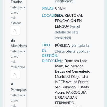
institución)
Estados
Selecciona
SIGLAS
UNEM
uno o
LOCALIDAD:
SEDE RECTORAL
más
EDUCACIÓN EN
estados
(ver el
LENGUA
detalle de esta
localidad)
TIPO
(ver toda la
PÚBLICA
Municipios
DE
oferta oferta pública)
Selecciona
GESTIÓN:
uno o
DIRECCIÓN:
Liceo Francisco Lazo
más
Martí, Av. Miranda
municipios
Detrás del Cementerio
Municipal Diagonal a
la EEP Avelina Duarte,
San Fernando , Estado
Parroquias
Apure. PARROQUIA
Selecciona
URBANA SAN
una o
FERNANDO.
más