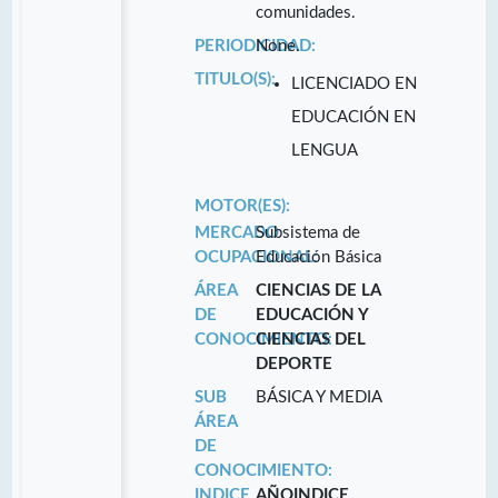
comunidades.
PERIODICIDAD:
None.
TITULO(S):
LICENCIADO EN
EDUCACIÓN EN
LENGUA
MOTOR(ES):
MERCADO
Subsistema de
OCUPACIONAL:
Educación Básica
ÁREA
CIENCIAS DE LA
DE
EDUCACIÓN Y
CONOCIMIENTO:
CIENCIAS DEL
DEPORTE
SUB
BÁSICA Y MEDIA
ÁREA
DE
CONOCIMIENTO:
INDICE
AÑO
INDICE