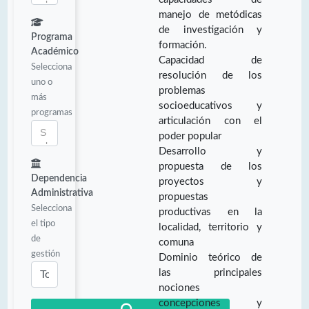
manejo de metódicas
de investigación y
Programa
formación.
Académico
Capacidad de
Selecciona
resolución de los
uno o
problemas
más
socioeducativos y
programas
articulación con el
poder popular
Desarrollo y
propuesta de los
Dependencia
proyectos y
Administrativa
propuestas
Selecciona
productivas en la
el tipo
localidad, territorio y
de
comuna
gestión
Dominio teórico de
las principales
nociones
concepciones y