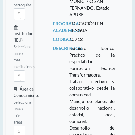
MUNICIPIO SAN
parroquias
FERNANDO. Estado
APURE.
PROGRAMA
EDUCACIÓN EN
ACADÉMICO:
LENGUA
Institución
CÓDIGO:
15712
(IEU)
Selecciona
DESCRIPCIÓN:
Dominio Teórico
una o
Practico de la
más
especialidad.
instituciones
Formación Teórica
Transformadora.
Trabajo colectivo y
colaborativo desde la
Área de
comunidad
Conocimiento
Manejo de planes de
Selecciona
desarrollo nacional,
una o
estadal, local,
más
comunal.
áreas
Desarrollo de
capacidades de