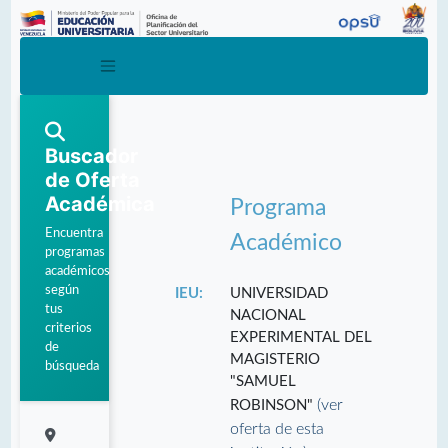
Buscador
de Oferta
Académica
Programa
Encuentra
Académico
programas
académicos
según
IEU:
UNIVERSIDAD
tus
NACIONAL
criterios
EXPERIMENTAL DEL
de
MAGISTERIO
búsqueda
"SAMUEL
(ver
ROBINSON"
oferta de esta