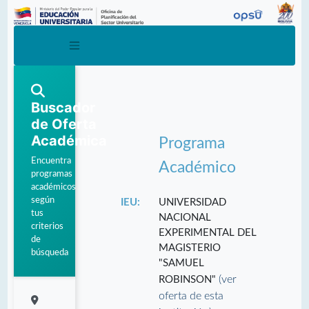
Buscador
de Oferta
Académica
Programa
Encuentra
Académico
programas
académicos
según
IEU:
UNIVERSIDAD
tus
NACIONAL
criterios
EXPERIMENTAL DEL
de
MAGISTERIO
búsqueda
"SAMUEL
(ver
ROBINSON"
oferta de esta