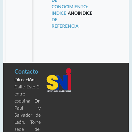
DE
CONOCIMIENTO:
INDICE
AÑO
INDICE
DE
REFERENCIA:
Contacto
Dirección:
Calle Este 2,
entre
esquina Dr.
Paúl y
Salvador de
León, Torre
sede del