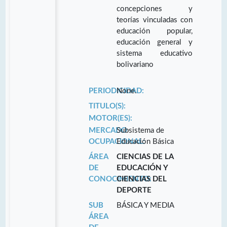
concepciones y
teorías vinculadas con
educación popular,
educación general y
sistema educativo
bolivariano
PERIODICIDAD:
None.
TITULO(S):
MOTOR(ES):
MERCADO
Subsistema de
OCUPACIONAL:
Educación Básica
ÁREA
CIENCIAS DE LA
DE
EDUCACIÓN Y
CONOCIMIENTO:
CIENCIAS DEL
DEPORTE
SUB
BÁSICA Y MEDIA
ÁREA