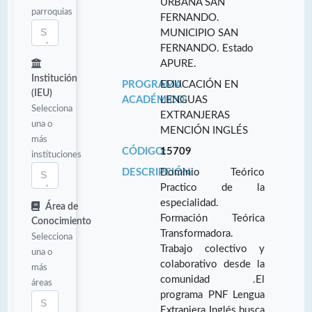
URBANA SAN
parroquias
FERNANDO.
MUNICIPIO SAN
FERNANDO. Estado
APURE.
Institución
PROGRAMA
EDUCACIÓN EN
(IEU)
ACADÉMICO:
LENGUAS
Selecciona
EXTRANJERAS
una o
MENCIÓN INGLÉS
más
CÓDIGO:
15709
instituciones
DESCRIPCIÓN:
Dominio Teórico
Practico de la
especialidad.
Área de
Formación Teórica
Conocimiento
Transformadora.
Selecciona
Trabajo colectivo y
una o
colaborativo desde la
más
comunidad .El
áreas
programa PNF Lengua
Extranjera Inglés busca