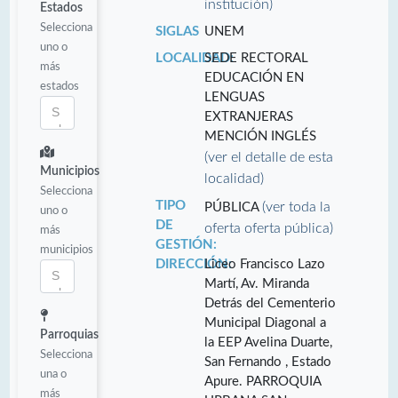
institución)
Estados
Selecciona
SIGLAS
UNEM
uno o
LOCALIDAD:
SEDE RECTORAL
más
EDUCACIÓN EN
estados
LENGUAS
EXTRANJERAS
MENCIÓN INGLÉS
(ver el detalle de esta
Municipios
localidad)
Selecciona
TIPO
(ver toda la
PÚBLICA
uno o
DE
oferta oferta pública)
más
GESTIÓN:
municipios
DIRECCIÓN:
Liceo Francisco Lazo
Martí, Av. Miranda
Detrás del Cementerio
Municipal Diagonal a
Parroquias
la EEP Avelina Duarte,
Selecciona
San Fernando , Estado
una o
Apure. PARROQUIA
más