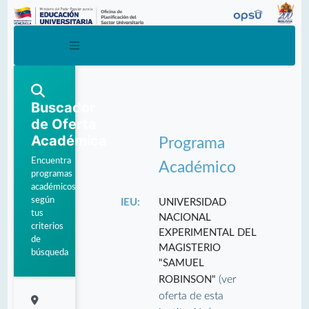
Buscador
de Oferta
Académica
Programa
Encuentra
Académico
programas
académicos
según
IEU:
UNIVERSIDAD
tus
NACIONAL
criterios
EXPERIMENTAL DEL
de
MAGISTERIO
búsqueda
"SAMUEL
(ver
ROBINSON"
oferta de esta