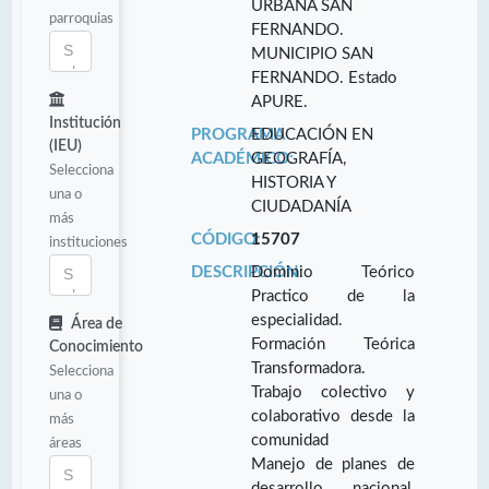
URBANA SAN
parroquias
FERNANDO.
MUNICIPIO SAN
FERNANDO. Estado
APURE.
Institución
PROGRAMA
EDUCACIÓN EN
(IEU)
ACADÉMICO:
GEOGRAFÍA,
Selecciona
HISTORIA Y
una o
CIUDADANÍA
más
CÓDIGO:
15707
instituciones
DESCRIPCIÓN:
Dominio Teórico
Practico de la
especialidad.
Área de
Formación Teórica
Conocimiento
Transformadora.
Selecciona
Trabajo colectivo y
una o
colaborativo desde la
más
comunidad
áreas
Manejo de planes de
desarrollo nacional,