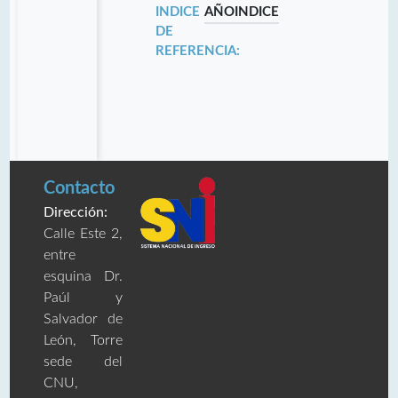
INDICE
AÑO
INDICE
DE
REFERENCIA:
Contacto
Dirección:
Calle Este 2,
entre
esquina Dr.
Paúl y
Salvador de
León, Torre
sede del
CNU,