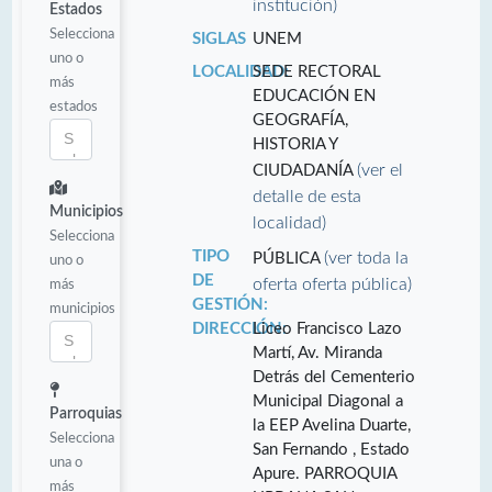
institución)
Estados
Selecciona
SIGLAS
UNEM
uno o
LOCALIDAD:
SEDE RECTORAL
más
EDUCACIÓN EN
estados
GEOGRAFÍA,
HISTORIA Y
(ver el
CIUDADANÍA
detalle de esta
Municipios
localidad)
Selecciona
TIPO
(ver toda la
PÚBLICA
uno o
DE
oferta oferta pública)
más
GESTIÓN:
municipios
DIRECCIÓN:
Liceo Francisco Lazo
Martí, Av. Miranda
Detrás del Cementerio
Municipal Diagonal a
Parroquias
la EEP Avelina Duarte,
Selecciona
San Fernando , Estado
una o
Apure. PARROQUIA
más