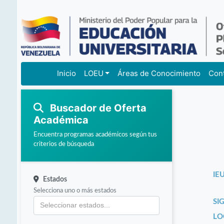
Inicio
LOEU
Áreas de Conocimiento
Con
Buscador de Oferta
Académica
Encuentra programas académicos según tus
criterios de búsqueda
IEU
Estados
Selecciona uno o más estados
SI
LO