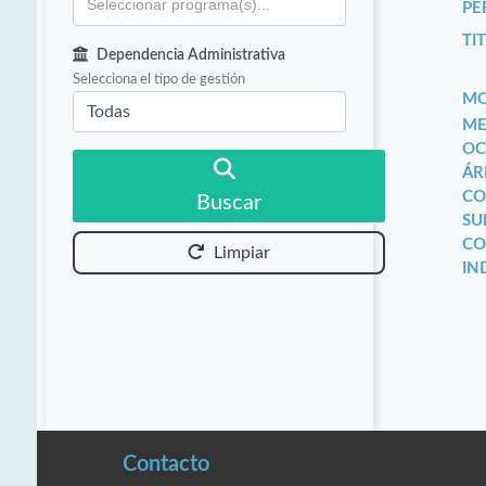
PE
TIT
Dependencia Administrativa
Selecciona el tipo de gestión
MO
ME
OC
ÁR
CO
Buscar
SU
CO
Limpiar
IN
Contacto