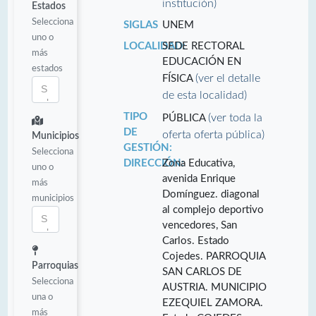
institución)
Estados
Selecciona
SIGLAS
UNEM
uno o
LOCALIDAD:
SEDE RECTORAL
más
EDUCACIÓN EN
estados
(ver el detalle
FÍSICA
de esta localidad)
TIPO
(ver toda la
PÚBLICA
DE
oferta oferta pública)
Municipios
GESTIÓN:
Selecciona
DIRECCIÓN:
Zona Educativa,
uno o
avenida Enrique
más
Domínguez. diagonal
municipios
al complejo deportivo
vencedores, San
Carlos. Estado
Cojedes. PARROQUIA
Parroquias
SAN CARLOS DE
Selecciona
AUSTRIA. MUNICIPIO
una o
EZEQUIEL ZAMORA.
más