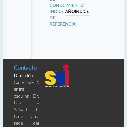
CONOCIMIENTO:
INDICE
AÑO
INDICE
DE
REFERENCIA:
Contacto
Dirección:
Calle Este 2,
entre
esquina Dr.
Paúl y
Salvador de
León, Torre
sede del