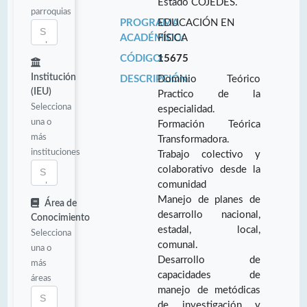
Estado COJEDES.
parroquias
PROGRAMA
EDUCACIÓN EN
ACADÉMICO:
FÍSICA
CÓDIGO:
15675
Institución
DESCRIPCIÓN:
Dominio Teórico
(IEU)
Practico de la
Selecciona
especialidad.
una o
Formación Teórica
más
Transformadora.
instituciones
Trabajo colectivo y
colaborativo desde la
comunidad
Manejo de planes de
Área de
desarrollo nacional,
Conocimiento
estadal, local,
Selecciona
comunal.
una o
Desarrollo de
más
capacidades de
áreas
manejo de metódicas
de investigación y