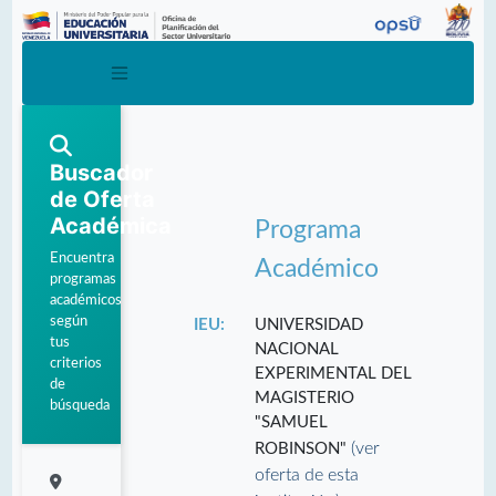
Buscador
de Oferta
Académica
Programa
Encuentra
Académico
programas
académicos
según
IEU:
UNIVERSIDAD
tus
NACIONAL
criterios
EXPERIMENTAL DEL
de
MAGISTERIO
búsqueda
"SAMUEL
(ver
ROBINSON"
oferta de esta