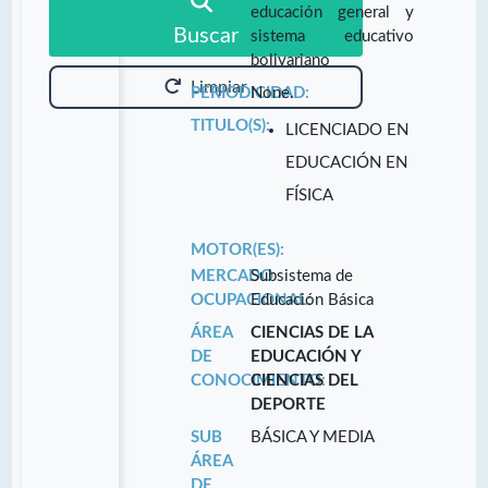
educación general y
Buscar
sistema educativo
bolivariano
Limpiar
PERIODICIDAD:
None.
TITULO(S):
LICENCIADO EN
EDUCACIÓN EN
FÍSICA
MOTOR(ES):
MERCADO
Subsistema de
OCUPACIONAL:
Educación Básica
ÁREA
CIENCIAS DE LA
DE
EDUCACIÓN Y
CONOCIMIENTO:
CIENCIAS DEL
DEPORTE
SUB
BÁSICA Y MEDIA
ÁREA
DE