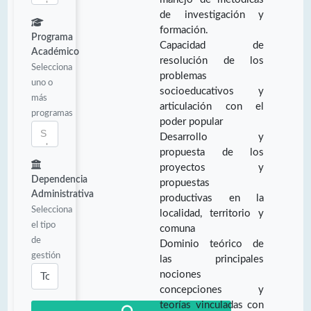
de investigación y
formación.
Programa
Capacidad de
Académico
resolución de los
Selecciona
problemas
uno o
socioeducativos y
más
articulación con el
programas
poder popular
Desarrollo y
propuesta de los
proyectos y
Dependencia
propuestas
Administrativa
productivas en la
Selecciona
localidad, territorio y
el tipo
comuna
de
Dominio teórico de
gestión
las principales
nociones
concepciones y
teorías vinculadas con