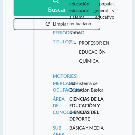
educación popular,
Buscar
educación general y
sistema educativo
bolivariano
Limpiar
PERIODICIDAD:
None.
TITULO(S):
PROFESOR EN
EDUCACIÓN
QUÍMICA
MOTOR(ES):
MERCADO
Subsistema de
OCUPACIONAL:
Educación Básica
ÁREA
CIENCIAS DE LA
DE
EDUCACIÓN Y
CONOCIMIENTO:
CIENCIAS DEL
DEPORTE
SUB
BÁSICA Y MEDIA
ÁREA