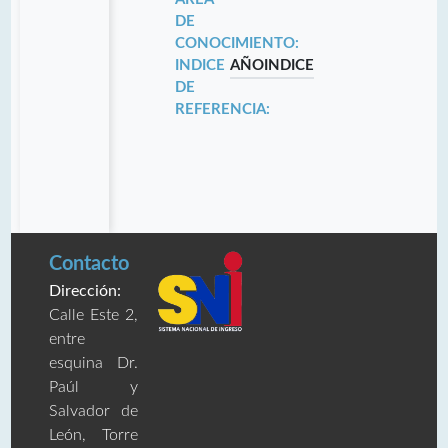
DE
CONOCIMIENTO:
INDICE
AÑO
INDICE
DE
REFERENCIA:
Contacto
Dirección:
Calle Este 2,
entre
esquina Dr.
Paúl y
Salvador de
León, Torre