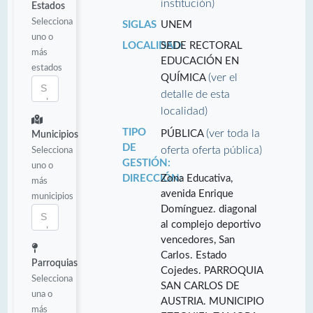
institución)
Estados
Selecciona
SIGLAS
UNEM
uno o
LOCALIDAD:
SEDE RECTORAL
más
EDUCACIÓN EN
estados
(ver el
QUÍMICA
detalle de esta
localidad)
TIPO
(ver toda la
PÚBLICA
Municipios
DE
oferta oferta pública)
Selecciona
GESTIÓN:
uno o
DIRECCIÓN:
Zona Educativa,
más
avenida Enrique
municipios
Domínguez. diagonal
al complejo deportivo
vencedores, San
Carlos. Estado
Parroquias
Cojedes. PARROQUIA
Selecciona
SAN CARLOS DE
una o
AUSTRIA. MUNICIPIO
más