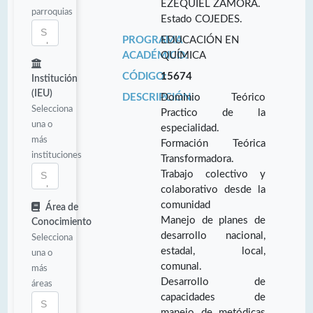
EZEQUIEL ZAMORA.
parroquias
Estado COJEDES.
PROGRAMA
EDUCACIÓN EN
ACADÉMICO:
QUÍMICA
CÓDIGO:
15674
Institución
(IEU)
DESCRIPCIÓN:
Dominio Teórico
Selecciona
Practico de la
una o
especialidad.
más
Formación Teórica
instituciones
Transformadora.
Trabajo colectivo y
colaborativo desde la
comunidad
Área de
Manejo de planes de
Conocimiento
desarrollo nacional,
Selecciona
estadal, local,
una o
comunal.
más
Desarrollo de
áreas
capacidades de
manejo de metódicas