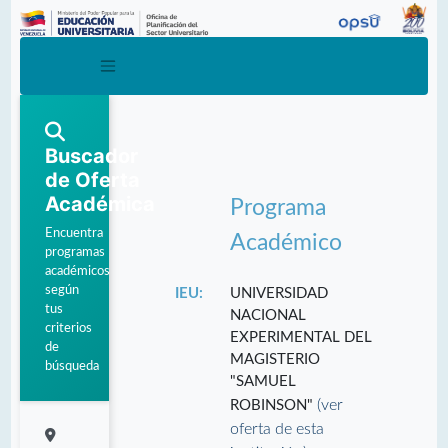
Buscador
de Oferta
Académica
Programa
Encuentra
Académico
programas
académicos
según
IEU:
UNIVERSIDAD
tus
NACIONAL
criterios
EXPERIMENTAL DEL
de
MAGISTERIO
búsqueda
"SAMUEL
(ver
ROBINSON"
oferta de esta