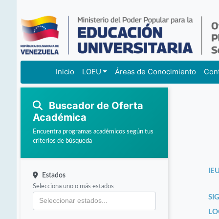
Inicio
LOEU
Áreas de Conocimiento
Con
Buscador de Oferta
Académica
Encuentra programas académicos según tus
criterios de búsqueda
IEU
Estados
Selecciona uno o más estados
SI
LO