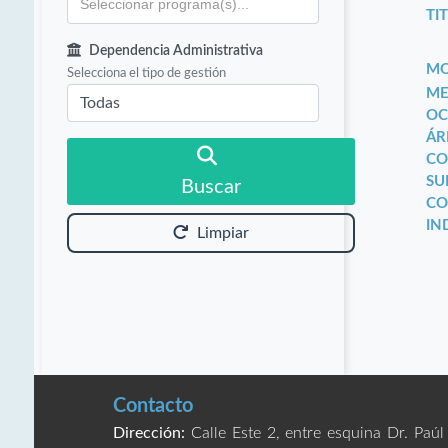
TIT
Dependencia Administrativa
MO
Selecciona el tipo de gestión
ME
OC
ÁR
CO
SU
Buscar
CO
IN
Limpiar
Contacto
Dirección:
Calle Este 2, entre esquina Dr. Paúl