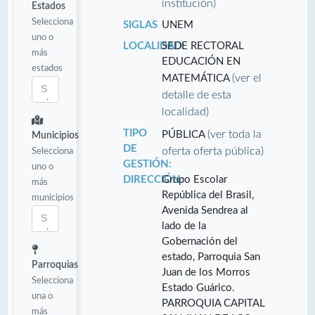
institución)
Estados
Selecciona
SIGLAS
UNEM
uno o
LOCALIDAD:
SEDE RECTORAL
más
EDUCACIÓN EN
estados
(ver el
MATEMÁTICA
detalle de esta
localidad)
TIPO
(ver toda la
PÚBLICA
Municipios
DE
oferta oferta pública)
Selecciona
GESTIÓN:
uno o
DIRECCIÓN:
Grupo Escolar
más
República del Brasil,
municipios
Avenida Sendrea al
lado de la
Gobernación del
estado, Parroquia San
Parroquias
Juan de los Morros
Selecciona
Estado Guárico.
una o
PARROQUIA CAPITAL
más