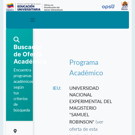
Buscador
de Oferta
Académica
Programa
Encuentra
Académico
programas
académicos
según
IEU:
UNIVERSIDAD
tus
NACIONAL
criterios
EXPERIMENTAL DEL
de
MAGISTERIO
búsqueda
"SAMUEL
(ver
ROBINSON"
oferta de esta