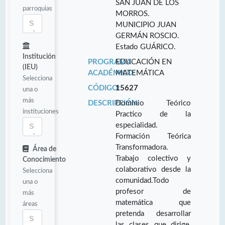
SAN JUAN DE LOS
parroquias
MORROS.
MUNICIPIO JUAN
GERMÁN ROSCIO.
Estado GUÁRICO.
Institución
PROGRAMA
EDUCACIÓN EN
(IEU)
ACADÉMICO:
MATEMÁTICA
Selecciona
CÓDIGO:
15627
una o
más
DESCRIPCIÓN:
Dominio Teórico
instituciones
Practico de la
especialidad.
Formación Teórica
Transformadora.
Área de
Trabajo colectivo y
Conocimiento
colaborativo desde la
Selecciona
comunidad.Todo
una o
profesor de
más
matemática que
áreas
pretenda desarrollar
las clases que dirige,