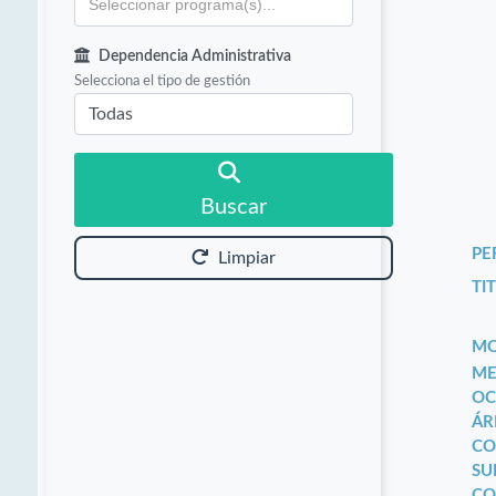
Dependencia Administrativa
Selecciona el tipo de gestión
Buscar
PE
Limpiar
TIT
MO
ME
OC
ÁR
CO
SU
CO