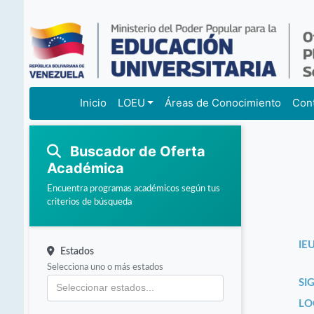
Inicio
LOEU
Áreas de Conocimiento
Con
Buscador de Oferta
Académica
Encuentra programas académicos según tus
criterios de búsqueda
IEU
Estados
Selecciona uno o más estados
SI
LO