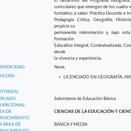
El desarrollo del Programa Geografía
curriculares que emergen de los cuatro 
formativo a saber: Práctica Docente e In
Pedagogía Crítica, Geografía, Histori
propicia su
permanente interrelación y, bajo est
Formación
Educativa Integral, Contextualizada, Comu
desde
la vivencia y experiencia.
RIODICIDAD:
None.
ULO(S):
LICENCIADO EN GEOGRAFÍA, HI
TOR(ES):
RCADO
Subsistema de Educación Básica
UPACIONAL:
EA DE
CIENCIAS DE LA EDUCACIÓN Y CIEN
NOCIMIENTO:
B ÁREA DE
BÁSICA Y MEDIA
NOCIMIENTO: