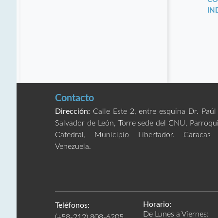
IN
Contacto
Dirección:
Calle Este 2, entre esquina Dr. Paúl
Salvador de León, Torre sede del CNU, Parroqu
Catedral, Municipio Libertador. Caracas
Venezuela.
Horario:
Teléfonos:
De Lunes a Viernes:
(+58-212) 808-6205