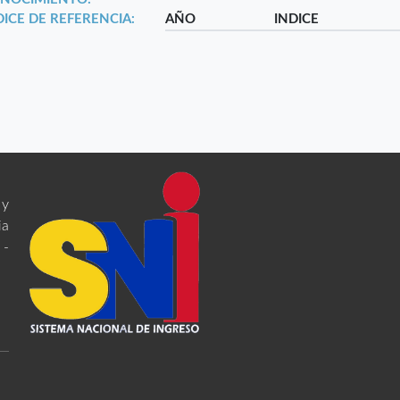
DICE DE REFERENCIA:
AÑO
INDICE
 y
ia
 -