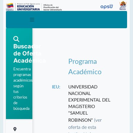
Buscador
de Oferta
Académica
Programa
Encuentra
Académico
programas
académicos
según
IEU:
UNIVERSIDAD
tus
NACIONAL
criterios
EXPERIMENTAL DEL
de
MAGISTERIO
búsqueda
"SAMUEL
(ver
ROBINSON"
oferta de esta