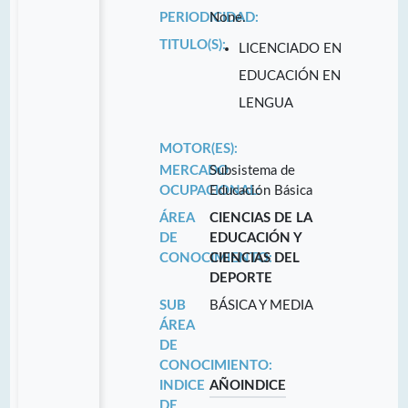
PERIODICIDAD:
None.
TITULO(S):
LICENCIADO EN
EDUCACIÓN EN
LENGUA
MOTOR(ES):
MERCADO
Subsistema de
OCUPACIONAL:
Educación Básica
ÁREA
CIENCIAS DE LA
DE
EDUCACIÓN Y
CONOCIMIENTO:
CIENCIAS DEL
DEPORTE
SUB
BÁSICA Y MEDIA
ÁREA
DE
CONOCIMIENTO:
INDICE
AÑO
INDICE
DE