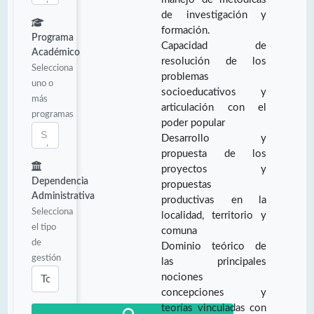
de investigación y
formación.
Programa
Capacidad de
Académico
resolución de los
Selecciona
problemas
uno o
socioeducativos y
más
articulación con el
programas
poder popular
Desarrollo y
propuesta de los
proyectos y
Dependencia
propuestas
Administrativa
productivas en la
Selecciona
localidad, territorio y
el tipo
comuna
de
Dominio teórico de
gestión
las principales
nociones
concepciones y
teorías vinculadas con