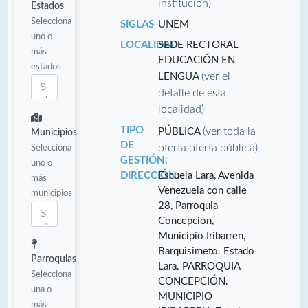
institución)
Estados
Selecciona
SIGLAS
UNEM
uno o
LOCALIDAD:
SEDE RECTORAL
más
EDUCACIÓN EN
estados
(ver el
LENGUA
detalle de esta
localidad)
TIPO
(ver toda la
PÚBLICA
Municipios
DE
oferta oferta pública)
Selecciona
GESTIÓN:
uno o
DIRECCIÓN:
Escuela Lara, Avenida
más
Venezuela con calle
municipios
28, Parroquia
Concepción,
Municipio Iribarren,
Barquisimeto. Estado
Parroquias
Lara. PARROQUIA
Selecciona
CONCEPCIÓN.
una o
MUNICIPIO
más