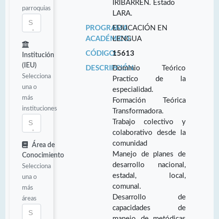
IRIBARREN. Estado
parroquias
LARA.
PROGRAMA
EDUCACIÓN EN
ACADÉMICO:
LENGUA
CÓDIGO:
15613
Institución
(IEU)
DESCRIPCIÓN:
Dominio Teórico
Selecciona
Practico de la
una o
especialidad.
más
Formación Teórica
instituciones
Transformadora.
Trabajo colectivo y
colaborativo desde la
comunidad
Área de
Manejo de planes de
Conocimiento
desarrollo nacional,
Selecciona
estadal, local,
una o
comunal.
más
Desarrollo de
áreas
capacidades de
manejo de metódicas