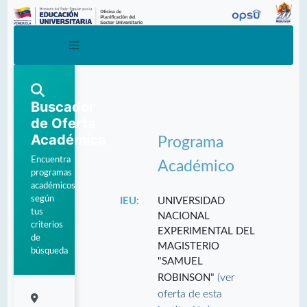
Buscador
de Oferta
Académica
Programa
Encuentra
Académico
programas
académicos
según
IEU:
UNIVERSIDAD
tus
NACIONAL
criterios
EXPERIMENTAL DEL
de
MAGISTERIO
búsqueda
"SAMUEL
(ver
ROBINSON"
oferta de esta