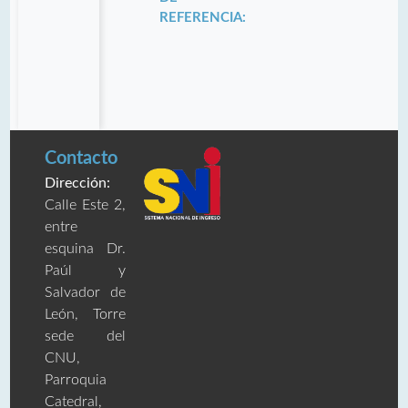
REFERENCIA:
Contacto
Dirección:
Calle Este 2,
entre
esquina Dr.
Paúl y
Salvador de
León, Torre
sede del
CNU,
Parroquia
Catedral,