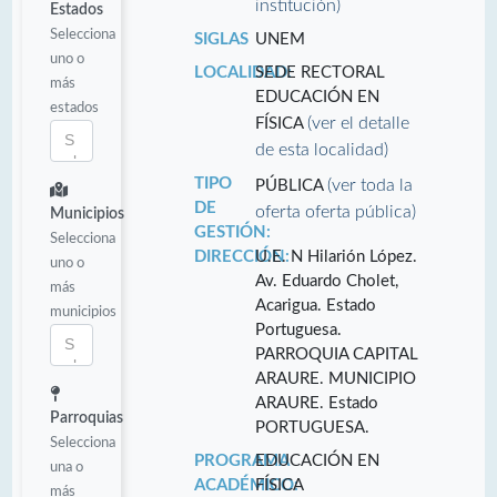
institución)
Estados
Selecciona
SIGLAS
UNEM
uno o
LOCALIDAD:
SEDE RECTORAL
más
EDUCACIÓN EN
estados
(ver el detalle
FÍSICA
de esta localidad)
TIPO
(ver toda la
PÚBLICA
DE
oferta oferta pública)
Municipios
GESTIÓN:
Selecciona
DIRECCIÓN:
U.E. N Hilarión López.
uno o
Av. Eduardo Cholet,
más
Acarigua. Estado
municipios
Portuguesa.
PARROQUIA CAPITAL
ARAURE. MUNICIPIO
ARAURE. Estado
Parroquias
PORTUGUESA.
Selecciona
PROGRAMA
EDUCACIÓN EN
una o
ACADÉMICO:
FÍSICA
más