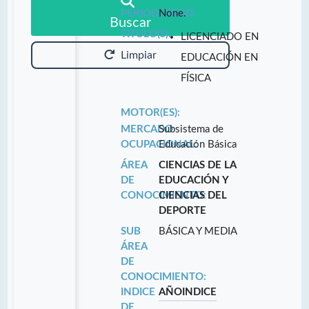
PERIODICIDAD:
None.
Buscar
TITULO(S):
LICENCIADO EN
Limpiar
EDUCACIÓN EN
FÍSICA
MOTOR(ES):
MERCADO
Subsistema de
OCUPACIONAL:
Educación Básica
ÁREA
CIENCIAS DE LA
DE
EDUCACIÓN Y
CONOCIMIENTO:
CIENCIAS DEL
DEPORTE
SUB
BÁSICA Y MEDIA
ÁREA
DE
CONOCIMIENTO:
INDICE
AÑO
INDICE
DE