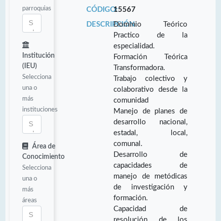
parroquias
CÓDIGO:
15567
DESCRIPCIÓN:
Dominio Teórico
Practico de la
especialidad.
Institución
Formación Teórica
(IEU)
Transformadora.
Selecciona
Trabajo colectivo y
una o
colaborativo desde la
más
comunidad
instituciones
Manejo de planes de
desarrollo nacional,
estadal, local,
comunal.
Área de
Desarrollo de
Conocimiento
capacidades de
Selecciona
manejo de metódicas
una o
de investigación y
más
formación.
áreas
Capacidad de
resolución de los