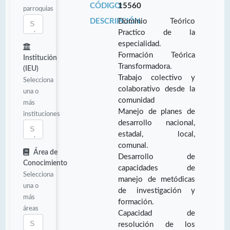
CÓDIGO:
15560
parroquias
DESCRIPCIÓN:
Dominio Teórico
Practico de la
especialidad.
Formación Teórica
Institución
Transformadora.
(IEU)
Trabajo colectivo y
Selecciona
colaborativo desde la
una o
comunidad
más
Manejo de planes de
instituciones
desarrollo nacional,
estadal, local,
comunal.
Área de
Desarrollo de
Conocimiento
capacidades de
Selecciona
manejo de metódicas
una o
de investigación y
más
formación.
áreas
Capacidad de
resolución de los