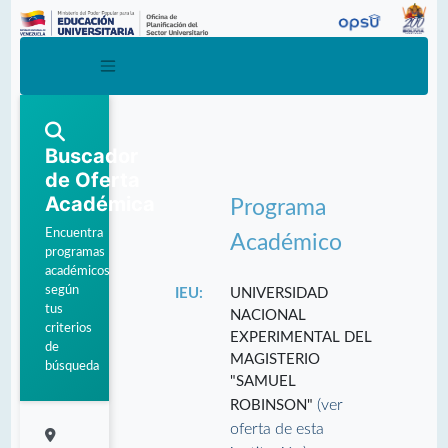
Buscador
de Oferta
Académica
Programa
Encuentra
Académico
programas
académicos
según
IEU:
UNIVERSIDAD
tus
NACIONAL
criterios
EXPERIMENTAL DEL
de
MAGISTERIO
búsqueda
"SAMUEL
(ver
ROBINSON"
oferta de esta