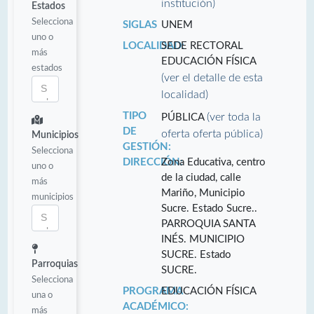
institución)
Estados
Selecciona
SIGLAS
UNEM
uno o
LOCALIDAD:
SEDE RECTORAL
más
EDUCACIÓN FÍSICA
estados
(ver el detalle de esta
localidad)
TIPO
(ver toda la
PÚBLICA
DE
oferta oferta pública)
Municipios
GESTIÓN:
Selecciona
DIRECCIÓN:
Zona Educativa, centro
uno o
de la ciudad, calle
más
Mariño, Municipio
municipios
Sucre. Estado Sucre..
PARROQUIA SANTA
INÉS. MUNICIPIO
SUCRE. Estado
Parroquias
SUCRE.
Selecciona
PROGRAMA
EDUCACIÓN FÍSICA
una o
ACADÉMICO:
más