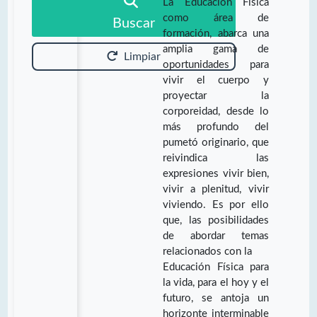
La Educación Física
como área de
Buscar
formación, abarca una
amplia gama de
Limpiar
oportunidades para
vivir el cuerpo y
proyectar la
corporeidad, desde lo
más profundo del
pumetó originario, que
reivindica las
expresiones vivir bien,
vivir a plenitud, vivir
viviendo. Es por ello
que, las posibilidades
de abordar temas
relacionados con la
Educación Física para
la vida, para el hoy y el
futuro, se antoja un
horizonte interminable