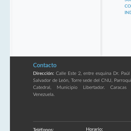
CO
IN
Contacto
Dirección:
Calle Este 2, entre esquina Dr. Paúl
Salvador de León, Torre sede del CNU, Parroqu
Catedral, Municipio Libertador. Caracas
Venezuela.
Horario:
Teléfonos: