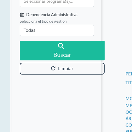
Dependencia Administrativa
Selecciona el tipo de gestión
Buscar
Limpiar
PE
TIT
MO
ME
OC
ÁR
CO
SU