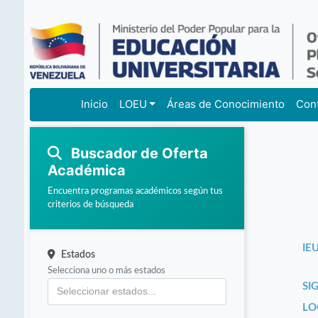
Inicio
LOEU
Áreas de Conocimiento
Con
Buscador de Oferta
Académica
Encuentra programas académicos según tus
criterios de búsqueda
IEU
Estados
Selecciona uno o más estados
SI
LO