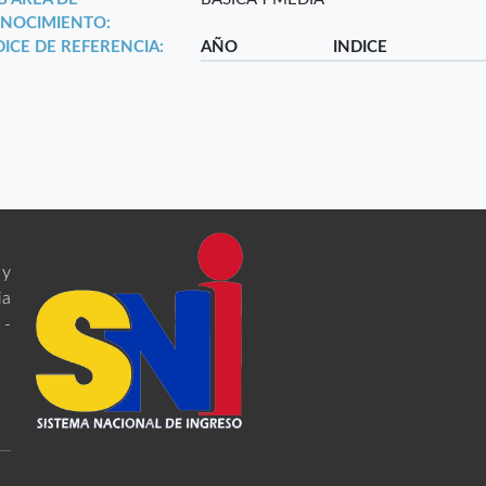
NOCIMIENTO:
DICE DE REFERENCIA:
AÑO
INDICE
 y
ia
 -