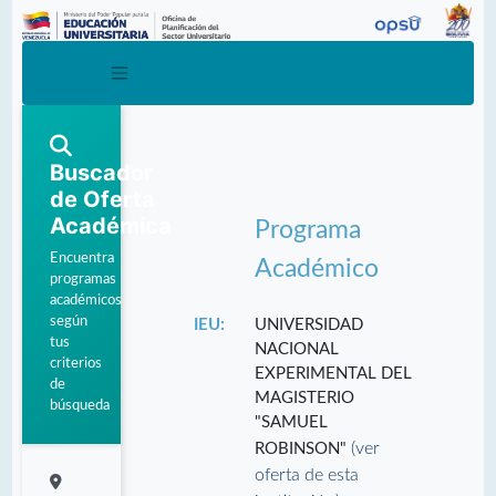
Buscador
de Oferta
Académica
Programa
Encuentra
Académico
programas
académicos
según
IEU:
UNIVERSIDAD
tus
NACIONAL
criterios
EXPERIMENTAL DEL
de
MAGISTERIO
búsqueda
"SAMUEL
(ver
ROBINSON"
oferta de esta