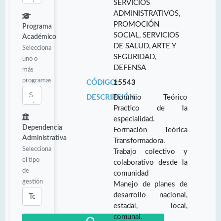
SERVICIOS
ADMINISTRATIVOS,
PROMOCIÓN
Programa
SOCIAL, SERVICIOS
Académico
DE SALUD, ARTE Y
Selecciona
SEGURIDAD,
uno o
DEFENSA
más
programas
CÓDIGO:
15543
DESCRIPCIÓN:
Dominio Teórico
Practico de la
especialidad.
Dependencia
Formación Teórica
Administrativa
Transformadora.
Selecciona
Trabajo colectivo y
el tipo
colaborativo desde la
de
comunidad
gestión
Manejo de planes de
desarrollo nacional,
estadal, local,
comunal.