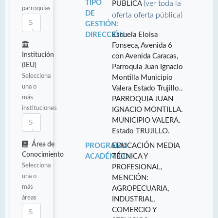
TIPO
(ver toda la
PÚBLICA
parroquias
DE
oferta oferta pública)
GESTIÓN:
DIRECCIÓN:
Escuela Eloisa
Fonseca, Avenida 6
Institución
con Avenida Caracas,
(IEU)
Parroquia Juan Ignacio
Selecciona
Montilla Municipio
una o
Valera Estado Trujillo..
más
PARROQUIA JUAN
instituciones
IGNACIO MONTILLA.
MUNICIPIO VALERA.
Estado TRUJILLO.
Área de
PROGRAMA
EDUCACIÓN MEDIA
Conocimiento
ACADÉMICO:
TÉCNICA Y
Selecciona
PROFESIONAL,
una o
MENCIÓN:
más
AGROPECUARIA,
áreas
INDUSTRIAL,
COMERCIO Y