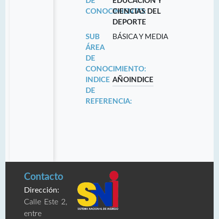
DE
EDUCACIÓN Y
CONOCIMIENTO:
CIENCIAS DEL
DEPORTE
SUB
BÁSICA Y MEDIA
ÁREA
DE
CONOCIMIENTO:
INDICE
AÑO
INDICE
DE
REFERENCIA:
Contacto
Dirección:
Calle Este 2,
entre