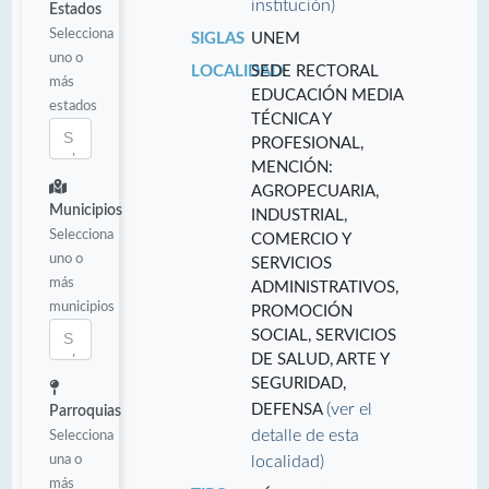
institución)
Estados
Selecciona
SIGLAS
UNEM
uno o
LOCALIDAD:
SEDE RECTORAL
más
EDUCACIÓN MEDIA
estados
TÉCNICA Y
PROFESIONAL,
MENCIÓN:
AGROPECUARIA,
Municipios
INDUSTRIAL,
Selecciona
COMERCIO Y
uno o
SERVICIOS
más
ADMINISTRATIVOS,
municipios
PROMOCIÓN
SOCIAL, SERVICIOS
DE SALUD, ARTE Y
SEGURIDAD,
(ver el
DEFENSA
Parroquias
detalle de esta
Selecciona
una o
localidad)
más