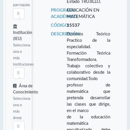
Estado TRUJILLO.
parroquias
PROGRAMA
EDUCACIÓN EN
ACADÉMICO:
MATEMÁTICA
CÓDIGO:
15537
Institución
DESCRIPCIÓN:
Dominio Teórico
(IEU)
Practico de la
Selecciona
especialidad.
una o
Formación Teórica
más
Transformadora.
instituciones
Trabajo colectivo y
colaborativo desde la
comunidad.Todo
profesor de
Área de
matemática que
Conocimiento
pretenda desarrollar
Selecciona
las clases que dirige,
una o
en el marco
más
de la educación
áreas
matemática
enculturizada, debe