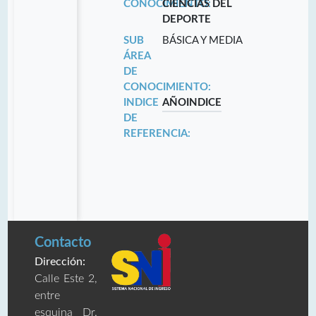
CONOCIMIENTO:
CIENCIAS DEL
DEPORTE
SUB
BÁSICA Y MEDIA
ÁREA
DE
CONOCIMIENTO:
INDICE
AÑO
INDICE
DE
REFERENCIA:
Contacto
Dirección:
Calle Este 2,
entre
esquina Dr.