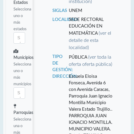
institución)
Estados
Selecciona
SIGLAS
UNEM
uno o
LOCALIDAD:
SEDE RECTORAL
más
EDUCACIÓN EN
estados
(ver el
MATEMÁTICA
detalle de esta
localidad)
TIPO
(ver toda la
PÚBLICA
Municipios
DE
oferta oferta pública)
Selecciona
GESTIÓN:
uno o
DIRECCIÓN:
Escuela Eloisa
más
Fonseca, Avenida 6
municipios
con Avenida Caracas,
Parroquia Juan Ignacio
Montilla Municipio
Valera Estado Trujillo..
Parroquias
PARROQUIA JUAN
Selecciona
IGNACIO MONTILLA.
una o
MUNICIPIO VALERA.
más