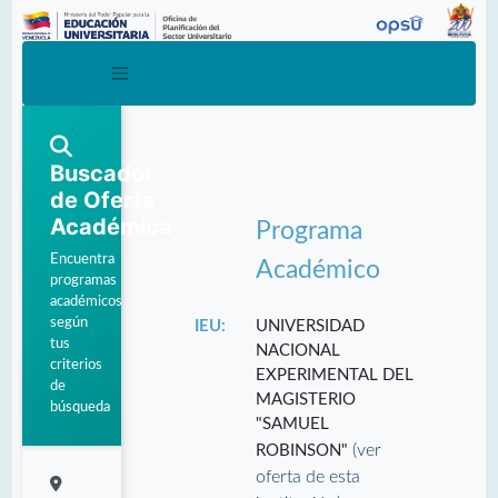
Buscador
de Oferta
Académica
Programa
Encuentra
Académico
programas
académicos
según
IEU:
UNIVERSIDAD
tus
NACIONAL
criterios
EXPERIMENTAL DEL
de
MAGISTERIO
búsqueda
"SAMUEL
(ver
ROBINSON"
oferta de esta