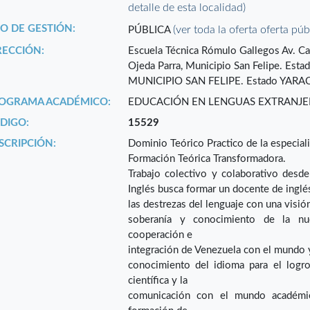
detalle de esta localidad)
PO DE GESTIÓN:
(ver toda la oferta oferta púb
PÚBLICA
RECCIÓN:
Escuela Técnica Rómulo Gallegos Av. Car
Ojeda Parra, Municipio San Felipe. Es
MUNICIPIO SAN FELIPE. Estado YARA
OGRAMA ACADÉMICO:
EDUCACIÓN EN LENGUAS EXTRANJE
DIGO:
15529
SCRIPCIÓN:
Dominio Teórico Practico de la especial
Formación Teórica Transformadora.
Trabajo colectivo y colaborativo desd
Inglés busca formar un docente de ingl
las destrezas del lenguaje con una visión
soberanía y conocimiento de la nue
cooperación e
integración de Venezuela con el mundo y
conocimiento del idioma para el logro
científica y la
comunicación con el mundo académico