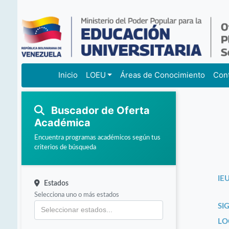
Inicio
LOEU
Áreas de Conocimiento
Con
Buscador de Oferta
Académica
Encuentra programas académicos según tus
criterios de búsqueda
IEU
Estados
Selecciona uno o más estados
SI
LO