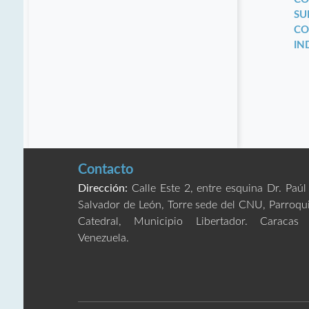
SU
CO
IN
Contacto
Dirección:
Calle Este 2, entre esquina Dr. Paúl
Salvador de León, Torre sede del CNU, Parroqu
Catedral, Municipio Libertador. Caracas
Venezuela.