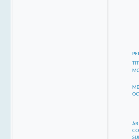
PE
TIT
MO
ME
OC
ÁR
CO
SU