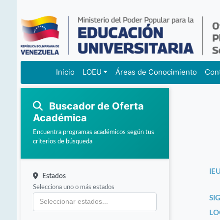
Inicio
LOEU
Áreas de Conocimiento
Con
Buscador de Oferta
Académica
Encuentra programas académicos según tus
criterios de búsqueda
IEU
Estados
Selecciona uno o más estados
SI
LO