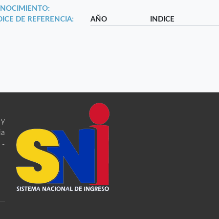
NOCIMIENTO:
DICE DE REFERENCIA:
AÑO
INDICE
 y
ia
 -