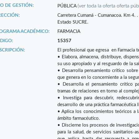
PO DE GESTIÓN:
(ver toda la oferta oferta púb
PÚBLICA
RECCIÓN:
Carretera Cumaná - Cumanacoa. Km 4
Estado SUCRE.
OGRAMA ACADÉMICO:
FARMACIA
DIGO:
15357
SCRIPCIÓN:
El profesional que egresa en Farmacia t
• Elabora, almacena, distribuye, dispe
su uso apropiado y al resguardo de la sal
• Desarrolla pensamiento crítico sobre 
que genera en lo concerniente a la segur
• Desarrolla el pensamiento crítico p
tramas de relaciones en torno al complej
• Investiga para descubrir, redescubr
desarrollo de una práctica farmacéutica 
• Aplica los conocimientos teóricos a l
ámbito farmacéutico.
• Discierne los procesos de investigac
para la salud, de servicios sanitarios-a
que aplica, hasta dar respuesta a pr