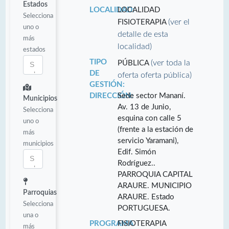
Estados
LOCALIDAD:
LOCALIDAD
Selecciona
(ver el
FISIOTERAPIA
uno o
detalle de esta
más
localidad)
estados
TIPO
(ver toda la
PÚBLICA
DE
oferta oferta pública)
GESTIÓN:
DIRECCIÓN:
Sede sector Mananí.
Municipios
Av. 13 de Junio,
Selecciona
esquina con calle 5
uno o
(frente a la estación de
más
servicio Yaramani),
municipios
Edif. Simón
Rodríguez..
PARROQUIA CAPITAL
ARAURE. MUNICIPIO
Parroquias
ARAURE. Estado
Selecciona
PORTUGUESA.
una o
PROGRAMA
FISIOTERAPIA
más