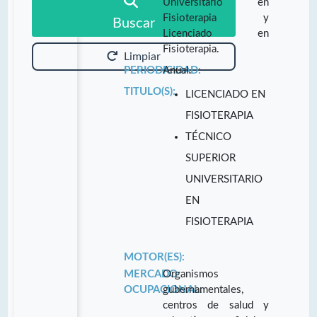
Universitario en
Fisioterapia y
Buscar
Licenciado en
Fisioterapia.
Limpiar
PERIODICIDAD:
Anual.
TITULO(S):
LICENCIADO EN
FISIOTERAPIA
TÉCNICO
SUPERIOR
UNIVERSITARIO
EN
FISIOTERAPIA
MOTOR(ES):
MERCADO
Organismos
OCUPACIONAL:
gubernamentales,
centros de salud y