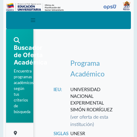
Buscador
de Oferta
Académica
Programa
Encuentra
Académico
programas
académicos
según
IEU:
UNIVERSIDAD
tus
NACIONAL
criterios
EXPERIMENTAL
de
SIMÓN RODRÍGUEZ
búsqueda
(ver oferta de esta
institución)
SIGLAS
UNESR