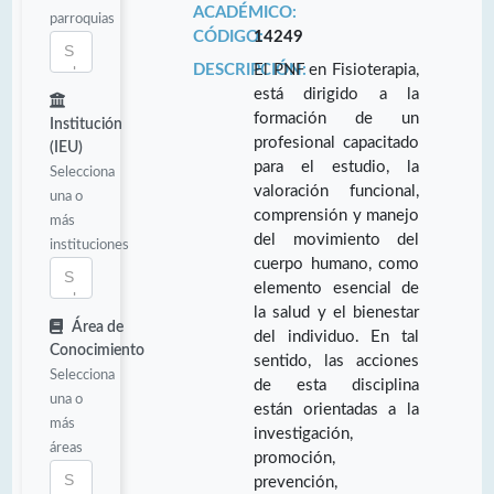
ACADÉMICO:
parroquias
CÓDIGO:
14249
DESCRIPCIÓN:
El PNF en Fisioterapia,
está dirigido a la
formación de un
Institución
profesional capacitado
(IEU)
para el estudio, la
Selecciona
valoración funcional,
una o
comprensión y manejo
más
del movimiento del
instituciones
cuerpo humano, como
elemento esencial de
la salud y el bienestar
Área de
del individuo. En tal
Conocimiento
sentido, las acciones
Selecciona
de esta disciplina
una o
están orientadas a la
más
investigación,
áreas
promoción,
prevención,