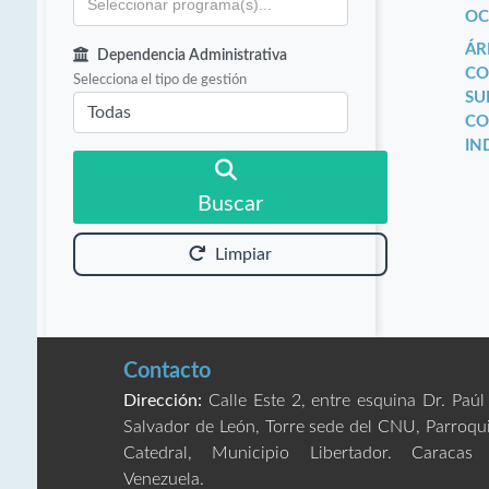
OC
ÁR
Dependencia Administrativa
CO
Selecciona el tipo de gestión
SU
CO
IN
Buscar
Limpiar
Contacto
Dirección:
Calle Este 2, entre esquina Dr. Paúl
Salvador de León, Torre sede del CNU, Parroqu
Catedral, Municipio Libertador. Caracas
Venezuela.