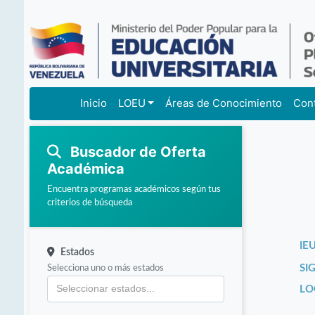
Inicio
LOEU
Áreas de Conocimiento
Con
Buscador de Oferta
Académica
Encuentra programas académicos según tus
criterios de búsqueda
IEU
Estados
Selecciona uno o más estados
SI
LO