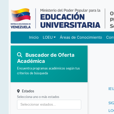
Inicio
LOEU
Áreas de Conocimiento
Con
Buscador de Oferta
Académica
Encuentra programas académicos según tus
criterios de búsqueda
IEU
Estados
Selecciona uno o más estados
SI
LO