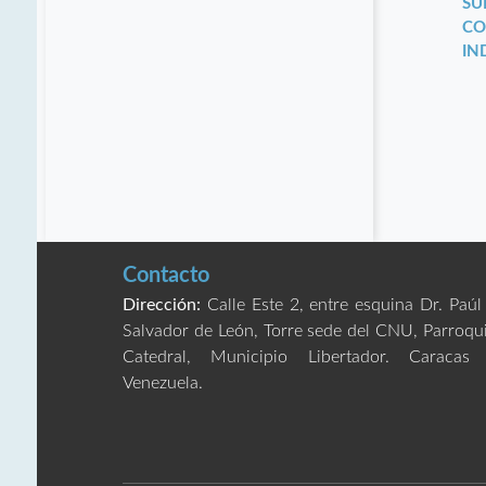
SU
CO
IN
Contacto
Dirección:
Calle Este 2, entre esquina Dr. Paúl
Salvador de León, Torre sede del CNU, Parroqu
Catedral, Municipio Libertador. Caracas
Venezuela.