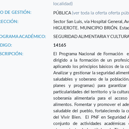
localidad)
PO DE GESTIÓN:
(ver toda la oferta oferta púb
PÚBLICA
RECCIÓN:
Sector San Luis, vía Hospital General, 
HIGUEROTE. MUNICIPIO BRIÓN. Esta
OGRAMA ACADÉMICO:
SEGURIDAD ALIMENTARIA Y CULTUR
DIGO:
14165
SCRIPCIÓN:
El Programa Nacional de Formación en 
dirigido a la formación de un profesio
aplicando los principios básicos de la c
Analizar y gestionar la seguridad alimen
saludables y soberano de la población. 
planes y programas) para garantizar
particularidades del territorio y la cultu
soberanía alimentaria para el acce
alimentos. Fomentar y promover el ade
saludable del pueblo, fortaleciendo la c
del Vivir Bien. El PNF en Seguridad A
conjunto de actividades académicas c