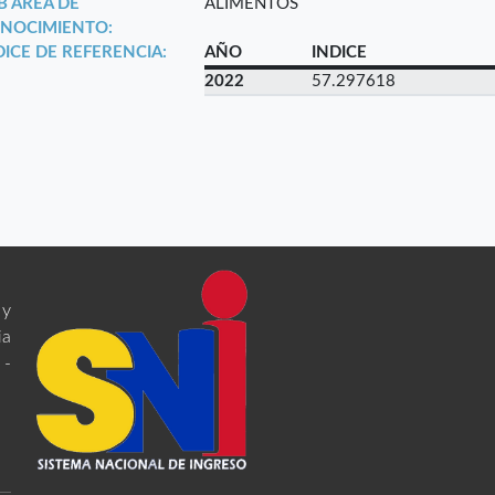
B ÁREA DE
ALIMENTOS
NOCIMIENTO:
DICE DE REFERENCIA:
AÑO
INDICE
2022
57.297618
 y
ia
 -