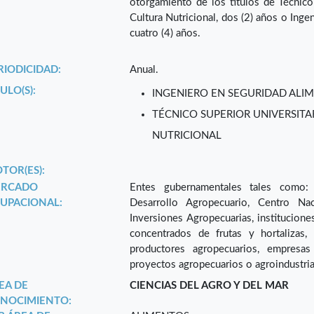
otorgamiento de los títulos de Técnico
Cultura Nutricional, dos (2) años o Inge
cuatro (4) años.
RIODICIDAD:
Anual.
ULO(S):
INGENIERO EN SEGURIDAD ALIM
TÉCNICO SUPERIOR UNIVERSITA
NUTRICIONAL
TOR(ES):
RCADO
Entes gubernamentales tales como: M
UPACIONAL:
Desarrollo Agropecuario, Centro Na
Inversiones Agropecuarias, instituciones
concentrados de frutas y hortalizas,
productores agropecuarios, empresas
proyectos agropecuarios o agroindustria
EA DE
CIENCIAS DEL AGRO Y DEL MAR
NOCIMIENTO: