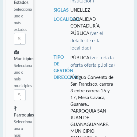
institución)
Estados
Selecciona
SIGLAS
UNELLEZ
uno o
LOCALIDAD:
LOCALIDAD
más
CONTADURÍA
estados
(ver el
PÚBLICA
detalle de esta
localidad)
TIPO
(ver toda la
PÚBLICA
Municipios
DE
oferta oferta pública)
Selecciona
GESTIÓN:
uno o
DIRECCIÓN:
Antiguo Convento de
más
San Francisco, carrera
municipios
3 entre carrera 16 y
17, Mesa Cavaca,
Guanare..
PARROQUIA SAN
Parroquias
JUAN DE
Selecciona
GUANAGUANARE.
una o
MUNICIPIO
más