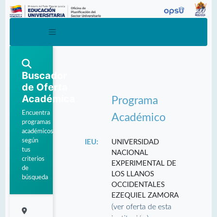
Buscador
de Oferta
Académica
Programa
Encuentra
Académico
programas
académicos
según
IEU:
UNIVERSIDAD
tus
NACIONAL
criterios
EXPERIMENTAL DE
de
LOS LLANOS
búsqueda
OCCIDENTALES
EZEQUIEL ZAMORA
(ver oferta de esta