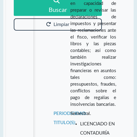
en capacidad de
Buscar
preparar o revisar las
declaraciones de
impuestos y presentar
Limpiar
las reclamaciones ante
el fisco, verificar los
libros y las piezas
contables; así como
también realizar
investigaciones
financieras en asuntos
tales como:
presupuestos, fraudes,
conflictos sobre el
pago de regalías e
insolvencias bancarias.
PERIODICIDAD:
Semestral.
TITULO(S):
LICENCIADO EN
CONTADURÍA