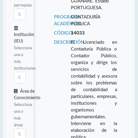
GUANARE. Estado
parroquias
PORTUGUESA.
PROGRAMA
CONTADURÍA
ACADÉMICO:
PÚBLICA
CÓDIGO:
14033
Institución
(IEU)
DESCRIPCIÓN:
El Licenciado en
Selecciona
Contaduría Pública o
una o
Contador Público,
más
organiza y dirige los
instituciones
servicios de
contabilidad y asesora
sobre los problemas
de contabilidad a
Área de
particulares, empresas,
Conocimiento
instituciones y
Selecciona
organismos
una o
gubernamentales.
más
Interviene en la
áreas
elaboración de la
política