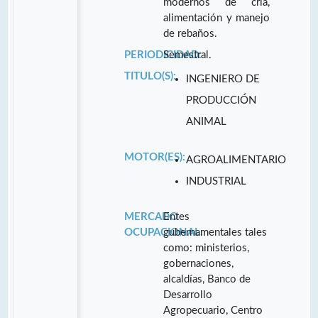
modernos de cría,
alimentación y manejo
de rebaños.
PERIODICIDAD:
Semestral.
TITULO(S):
INGENIERO DE
PRODUCCIÓN
ANIMAL
MOTOR(ES):
AGROALIMENTARIO
INDUSTRIAL
MERCADO
Entes
OCUPACIONAL:
gubernamentales tales
como: ministerios,
gobernaciones,
alcaldías, Banco de
Desarrollo
Agropecuario, Centro