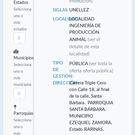
institución)
Estados
Selecciona
SIGLAS
UNELLEZ
uno o
LOCALIDAD:
LOCALIDAD
más
INGENIERÍA DE
estados
PRODUCCIÓN
(ver el
ANIMAL
detalle de esta
localidad)
Municipios
TIPO
(ver toda la
PÚBLICA
Selecciona
DE
oferta oferta pública)
uno o
GESTIÓN:
más
DIRECCIÓN:
Carrera Triple Cero
municipios
con Calle 18, al final
de la calle, Santa
Bárbara.. PARROQUIA
SANTA BÁRBARA.
Parroquias
MUNICIPIO
Selecciona
EZEQUIEL ZAMORA.
una o
Estado BARINAS.
más