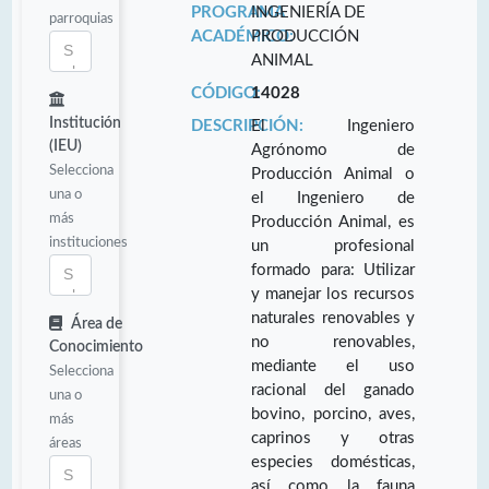
PROGRAMA
INGENIERÍA DE
parroquias
ACADÉMICO:
PRODUCCIÓN
ANIMAL
CÓDIGO:
14028
Institución
DESCRIPCIÓN:
El Ingeniero
(IEU)
Agrónomo de
Selecciona
Producción Animal o
una o
el Ingeniero de
más
Producción Animal, es
instituciones
un profesional
formado para: Utilizar
y manejar los recursos
naturales renovables y
Área de
no renovables,
Conocimiento
mediante el uso
Selecciona
racional del ganado
una o
bovino, porcino, aves,
más
caprinos y otras
áreas
especies domésticas,
así como la fauna