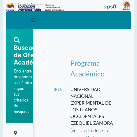
Buscador
de Oferta
Académica
Programa
Encuentra
Académico
programas
académicos
según
IEU:
UNIVERSIDAD
tus
NACIONAL
criterios
EXPERIMENTAL DE
de
LOS LLANOS
búsqueda
OCCIDENTALES
EZEQUIEL ZAMORA
(ver oferta de esta