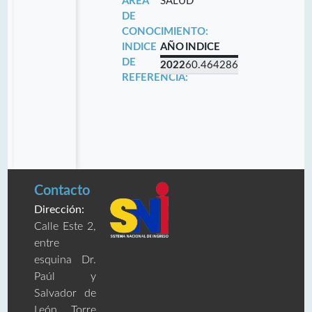
ÁREA
SALUD
DE
CONOCIMIENTO:
INDICE
AÑO
INDICE
DE
2022
60.464286
REFERENCIA:
Contacto
Dirección:
Calle Este 2,
entre
esquina Dr.
Paúl y
Salvador de
León, Torre