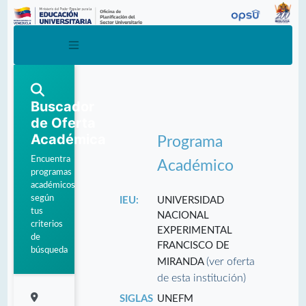
Buscador
de Oferta
Académica
Programa
Encuentra
Académico
programas
académicos
según
IEU:
UNIVERSIDAD
tus
NACIONAL
criterios
EXPERIMENTAL
de
FRANCISCO DE
búsqueda
(ver oferta
MIRANDA
de esta institución)
SIGLAS
UNEFM