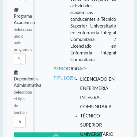
actividades
académicas
Programa
conducentes a Técnico
Académico
Superior Universitario
Selecciona
en Enfermería Integral
uno o
Comunitaria /
más
Licenciado en
programas
Enfermería Integral
Comunitaria
PERIODICIDAD:
Anual.
TITULO(S):
Dependencia
LICENCIADO EN
Administrativa
ENFERMERÍA
Selecciona
INTEGRAL
el tipo
de
COMUNITARIA
gestión
TÉCNICO
SUPERIOR
UNIVERSITARIO