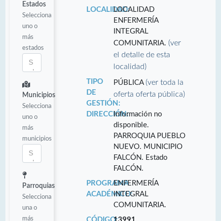
Estados
LOCALIDAD:
LOCALIDAD
Selecciona
ENFERMERÍA
uno o
INTEGRAL
más
(ver
COMUNITARIA.
estados
el detalle de esta
localidad)
TIPO
(ver toda la
PÚBLICA
DE
oferta oferta pública)
Municipios
GESTIÓN:
Selecciona
DIRECCIÓN:
Información no
uno o
disponible.
más
PARROQUIA PUEBLO
municipios
NUEVO. MUNICIPIO
FALCÓN. Estado
FALCÓN.
PROGRAMA
ENFERMERÍA
Parroquias
ACADÉMICO:
INTEGRAL
Selecciona
COMUNITARIA.
una o
más
CÓDIGO:
13991