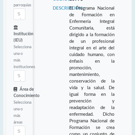
parroquias
DESCRIPCIÓN:
El Programa Nacional
de Formación en
Enfermería Integral
Comunitaria, está
Institución
dirigido a la formación
(IEU)
de un profesional
Selecciona
integral en el arte del
una o
cuidado humano, con
más
énfasis en la
instituciones
promoción,
mantenimiento,
conservación de la
vida y la salud. De
Área de
igual forma en la
Conocimiento
prevención y
Selecciona
readaptación de la
una o
enfermedad. Dicho
más
Programa Nacional de
áreas
Formación se crea
como un conjunto de