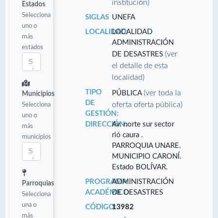
institución)
Estados
Selecciona
SIGLAS
UNEFA
uno o
LOCALIDAD:
LOCALIDAD
más
ADMINISTRACIÓN
estados
(ver
DE DESASTRES
el detalle de esta
localidad)
TIPO
(ver toda la
PÚBLICA
Municipios
DE
oferta oferta pública)
Selecciona
GESTIÓN:
uno o
DIRECCIÓN:
Av. norte sur sector
más
rió caura .
municipios
PARROQUIA UNARE.
MUNICIPIO CARONÍ.
Estado BOLÍVAR.
PROGRAMA
ADMINISTRACIÓN
Parroquias
ACADÉMICO:
DE DESASTRES
Selecciona
una o
CÓDIGO:
13982
más