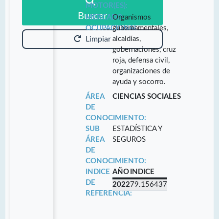
MOTOR(ES):
Buscar
MERCADO
Organismos
OCUPACIONAL:
gubernamentales,
alcaldías,
Limpiar
gobernaciones, cruz
roja, defensa civil,
organizaciones de
ayuda y socorro.
ÁREA
CIENCIAS SOCIALES
DE
CONOCIMIENTO:
SUB
ESTADÍSTICA Y
ÁREA
SEGUROS
DE
CONOCIMIENTO:
INDICE
AÑO
INDICE
DE
2022
79.156437
REFERENCIA: