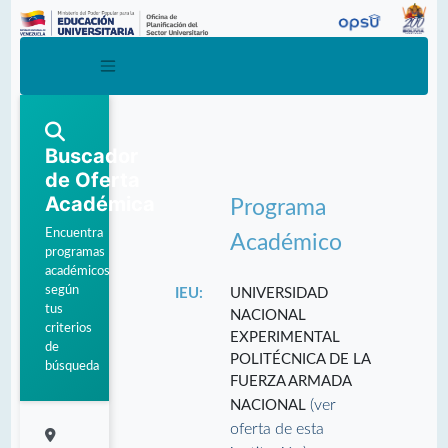
Buscador
de Oferta
Académica
Programa
Encuentra
Académico
programas
académicos
según
IEU:
UNIVERSIDAD
tus
NACIONAL
criterios
EXPERIMENTAL
de
POLITÉCNICA DE LA
búsqueda
FUERZA ARMADA
(ver
NACIONAL
oferta de esta