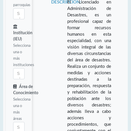
DESCRIPCIÓN:
El Licenciado en
parroquias
Administración de
Desastres, es un
profesional capaz de
formar recursos
Institución
humanos en esta
(IEU)
especialidad, con una
Selecciona
visión integral de las
una o
diversas circunstancias
más
del área de desastres.
instituciones
Realiza un conjunto de
medidas y acciones
destinadas a la
preparación, respuesta
Área de
y rehabilitación de la
Conocimiento
población ante los
Selecciona
diversos desastres;
una o
además lleva a cabo
más
acciones y
áreas
procedimientos, que
conjuntamente con el