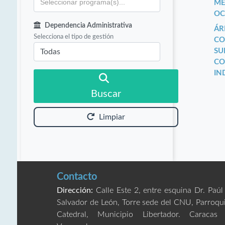
ME
OC
Dependencia Administrativa
ÁR
Selecciona el tipo de gestión
CO
SU
CO
IN
Buscar
Limpiar
Contacto
Dirección:
Calle Este 2, entre esquina Dr. Paúl
Salvador de León, Torre sede del CNU, Parroqu
Catedral, Municipio Libertador. Caracas