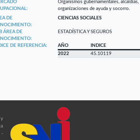
RCADO
Organismos gubernamentales, alcaldías, g
UPACIONAL:
organizaciones de ayuda y socorro.
EA DE
CIENCIAS SOCIALES
NOCIMIENTO:
B ÁREA DE
ESTADÍSTICA Y SEGUROS
NOCIMIENTO:
DICE DE REFERENCIA:
AÑO
INDICE
2022
45.10119
 y
ia
 -