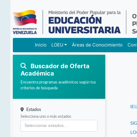
Inicio
LOEU
Áreas de Conocimiento
Con
Buscador de Oferta
Académica
Encuentra programas académicos según tus
criterios de búsqueda
IEU
Estados
Selecciona uno o más estados
SI
LO