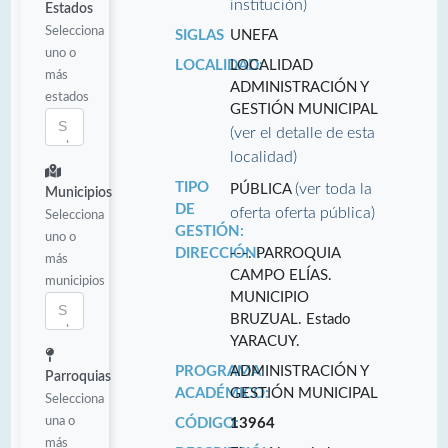
institución)
Estados
Selecciona
SIGLAS
UNEFA
uno o
LOCALIDAD:
LOCALIDAD
más
ADMINISTRACIÓN Y
estados
GESTIÓN MUNICIPAL
(ver el detalle de esta
localidad)
TIPO
(ver toda la
PÚBLICA
Municipios
DE
oferta oferta pública)
Selecciona
GESTIÓN:
uno o
DIRECCIÓN:
---. PARROQUIA
más
CAMPO ELÍAS.
municipios
MUNICIPIO
BRUZUAL. Estado
YARACUY.
PROGRAMA
ADMINISTRACIÓN Y
Parroquias
ACADÉMICO:
GESTIÓN MUNICIPAL
Selecciona
una o
CÓDIGO:
13964
más