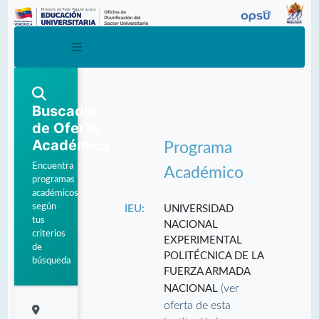
Buscador
de Oferta
Académica
Programa
Encuentra
Académico
programas
académicos
según
IEU:
UNIVERSIDAD
tus
NACIONAL
criterios
EXPERIMENTAL
de
POLITÉCNICA DE LA
búsqueda
FUERZA ARMADA
(ver
NACIONAL
oferta de esta