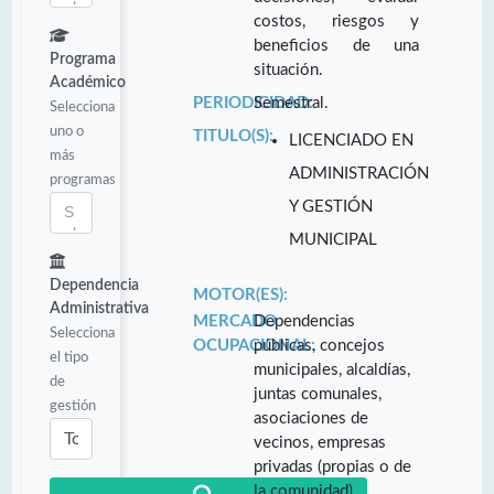
costos, riesgos y
beneficios de una
Programa
situación.
Académico
PERIODICIDAD:
Semestral.
Selecciona
uno o
TITULO(S):
LICENCIADO EN
más
ADMINISTRACIÓN
programas
Y GESTIÓN
MUNICIPAL
Dependencia
MOTOR(ES):
Administrativa
MERCADO
Dependencias
Selecciona
OCUPACIONAL:
públicas, concejos
el tipo
municipales, alcaldías,
de
juntas comunales,
gestión
asociaciones de
vecinos, empresas
privadas (propias o de
la comunidad)