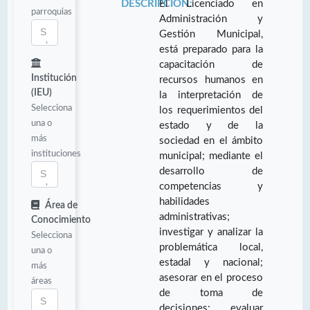
DESCRIPCIÓN:
El Licenciado en
parroquias
Administración y
Gestión Municipal,
está preparado para la
capacitación de
Institución
recursos humanos en
(IEU)
la interpretación de
Selecciona
los requerimientos del
una o
estado y de la
más
sociedad en el ámbito
instituciones
municipal; mediante el
desarrollo de
competencias y
habilidades
Área de
administrativas;
Conocimiento
investigar y analizar la
Selecciona
problemática local,
una o
estadal y nacional;
más
asesorar en el proceso
áreas
de toma de
decisiones; evaluar