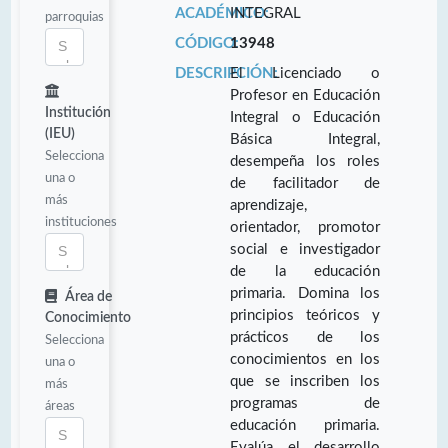
ACADÉMICO:
INTEGRAL
parroquias
CÓDIGO:
13948
DESCRIPCIÓN:
El Licenciado o
Profesor en Educación
Institución
Integral o Educación
(IEU)
Básica Integral,
Selecciona
desempeña los roles
una o
de facilitador de
más
aprendizaje,
instituciones
orientador, promotor
social e investigador
de la educación
primaria. Domina los
Área de
principios teóricos y
Conocimiento
prácticos de los
Selecciona
conocimientos en los
una o
que se inscriben los
más
programas de
áreas
educación primaria.
Evalúa el desarrollo