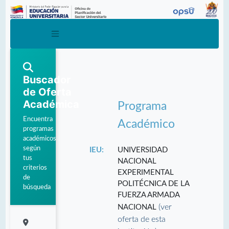
Buscador
de Oferta
Académica
Programa
Encuentra
Académico
programas
académicos
según
IEU:
UNIVERSIDAD
tus
NACIONAL
criterios
EXPERIMENTAL
de
POLITÉCNICA DE LA
búsqueda
FUERZA ARMADA
(ver
NACIONAL
oferta de esta