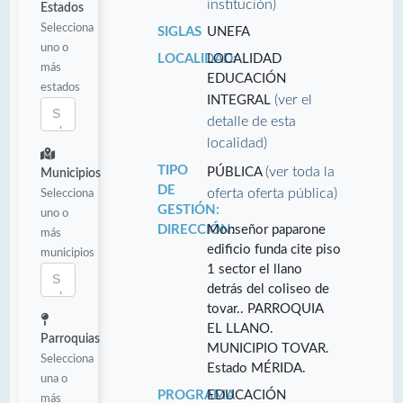
institución)
Estados
Selecciona
SIGLAS
UNEFA
uno o
LOCALIDAD:
LOCALIDAD
más
EDUCACIÓN
estados
(ver el
INTEGRAL
detalle de esta
localidad)
TIPO
(ver toda la
PÚBLICA
Municipios
DE
oferta oferta pública)
Selecciona
GESTIÓN:
uno o
DIRECCIÓN:
Monseñor paparone
más
edificio funda cite piso
municipios
1 sector el llano
detrás del coliseo de
tovar.. PARROQUIA
EL LLANO.
Parroquias
MUNICIPIO TOVAR.
Selecciona
Estado MÉRIDA.
una o
PROGRAMA
EDUCACIÓN
más