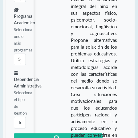
integral del niño en
sus aspectos físico,
Programa
psicomotor, socio-
Académico
emocional, lingüístico
Selecciona
y cognoscitivo.
uno o
Propone alternativas
más
para la solución de los
programas
problemas educativos.
Utiliza estrategias y
metodologías acorde
con las características
Dependencia
del medio donde se
Administrativa
desarrolla su actividad.
Selecciona
Crea situaciones
el tipo
motivacionales para
de
que los educandos
gestión
participen racional y
activamente en su
proceso educativo y
puedan convertirse en