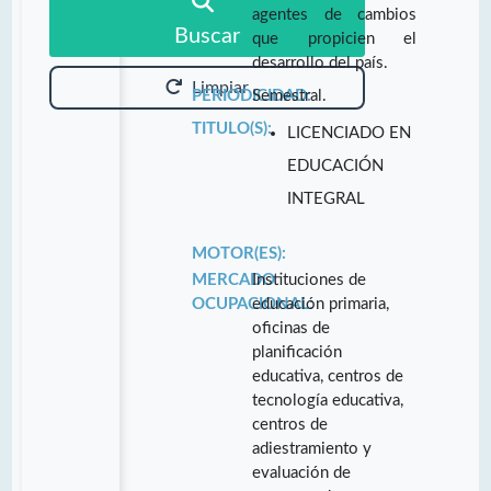
agentes de cambios
Buscar
que propicien el
desarrollo del país.
Limpiar
PERIODICIDAD:
Semestral.
TITULO(S):
LICENCIADO EN
EDUCACIÓN
INTEGRAL
MOTOR(ES):
MERCADO
Instituciones de
OCUPACIONAL:
educación primaria,
oficinas de
planificación
educativa, centros de
tecnología educativa,
centros de
adiestramiento y
evaluación de