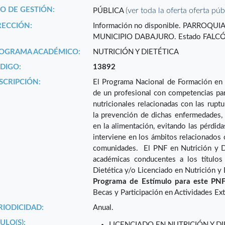
PO DE GESTIÓN:
(ver toda la oferta oferta púb
PÚBLICA
RECCIÓN:
Información no disponible. PARROQ
MUNICIPIO DABAJURO. Estado FALC
OGRAMA ACADÉMICO:
NUTRICIÓN Y DIETÉTICA
DIGO:
13892
SCRIPCIÓN:
El Programa Nacional de Formación en N
de un profesional con competencias par
nutricionales relacionadas con las ruptu
la prevención de dichas enfermedades, 
en la alimentación, evitando las pérdidas
interviene en los ámbitos relacionados c
comunidades. El PNF en Nutrición y D
académicas conducentes a los títulos
Dietética y/o Licenciado en Nutrición y 
Programa de Estímulo para este PNF
Becas y Participación en Actividades Ex
RIODICIDAD:
Anual.
ULO(S):
LICENCIADO EN NUTRICIÓN Y DI