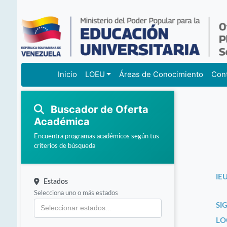
Inicio
LOEU
Áreas de Conocimiento
Con
Buscador de Oferta
Académica
Encuentra programas académicos según tus
criterios de búsqueda
IEU
Estados
Selecciona uno o más estados
SI
LO