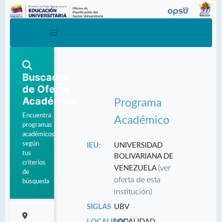
Buscador
de Oferta
Académica
Programa
Encuentra
Académico
programas
académicos
según
IEU:
UNIVERSIDAD
tus
BOLIVARIANA DE
criterios
(ver
VENEZUELA
de
oferta de esta
búsqueda
institución)
SIGLAS
UBV
LOCALIDAD:
LOCALIDAD