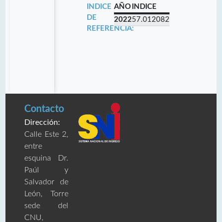
INDICE
AÑO
INDICE
DE
2022
57.012082
REFERENCIA:
Contacto
Dirección:
Calle Este 2,
entre
esquina Dr.
Paúl y
Salvador de
León, Torre
sede del
CNU,