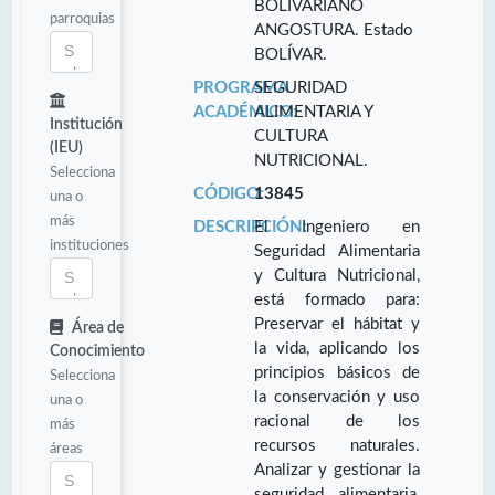
BOLIVARIANO
parroquias
ANGOSTURA. Estado
BOLÍVAR.
PROGRAMA
SEGURIDAD
ACADÉMICO:
ALIMENTARIA Y
Institución
CULTURA
(IEU)
NUTRICIONAL.
Selecciona
CÓDIGO:
13845
una o
más
DESCRIPCIÓN:
El Ingeniero en
instituciones
Seguridad Alimentaria
y Cultura Nutricional,
está formado para:
Preservar el hábitat y
Área de
la vida, aplicando los
Conocimiento
principios básicos de
Selecciona
la conservación y uso
una o
racional de los
más
recursos naturales.
áreas
Analizar y gestionar la
seguridad alimentaria,