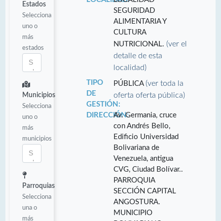
Estados
SEGURIDAD
Selecciona
ALIMENTARIA Y
uno o
CULTURA
más
(ver el
NUTRICIONAL.
estados
detalle de esta
localidad)
TIPO
(ver toda la
PÚBLICA
DE
oferta oferta pública)
Municipios
GESTIÓN:
Selecciona
DIRECCIÓN:
Av. Germania, cruce
uno o
con Andrés Bello,
más
Edificio Universidad
municipios
Bolivariana de
Venezuela, antigua
CVG, Ciudad Bolívar..
PARROQUIA
Parroquias
SECCIÓN CAPITAL
Selecciona
ANGOSTURA.
una o
MUNICIPIO
más