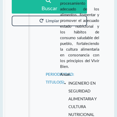
procesamiento
Buscar
adecuado de los
alimentos. Fomentar y
promover el adecuado
Limpiar
estado nutricional y
los hábitos de
consumo saludable del
pueblo, fortaleciendo
la cultura alimentaria
en consonancia con
los principios del Vivir
Bien.
PERIODICIDAD:
Anual.
TITULO(S):
INGENIERO EN
SEGURIDAD
ALIMENTARIA Y
CULTURA
NUTRICIONAL