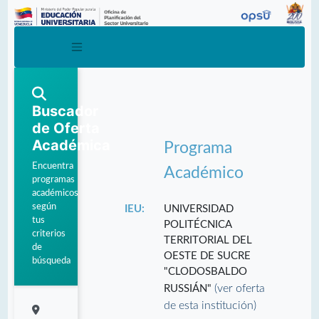
Buscador
de Oferta
Académica
Programa
Encuentra
Académico
programas
académicos
según
IEU:
UNIVERSIDAD
tus
POLITÉCNICA
criterios
TERRITORIAL DEL
de
OESTE DE SUCRE
búsqueda
"CLODOSBALDO
(ver oferta
RUSSIÁN"
de esta institución)