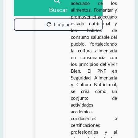
adecuado de los
Buscar
alimentos. Fomentar y
promover el adecuado
estado nutricional y
Limpiar
los hábitos de
consumo saludable del
pueblo, fortaleciendo
la cultura alimentaria
en consonancia con
los principios del Vivir
Bien. El PNF en
Seguridad Alimentaria
y Cultura Nutricional,
se crea como un
conjunto de
actividades
académicas
conducentes a
certificaciones
profesionales y al