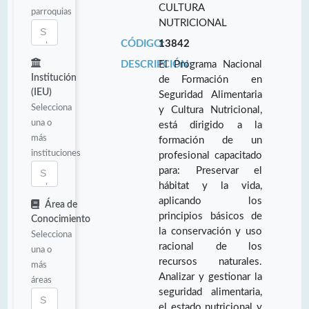
CULTURA
parroquias
NUTRICIONAL
CÓDIGO:
13842
DESCRIPCIÓN:
El Programa Nacional
Institución
de Formación en
(IEU)
Seguridad Alimentaria
Selecciona
y Cultura Nutricional,
una o
está dirigido a la
más
formación de un
instituciones
profesional capacitado
para: Preservar el
hábitat y la vida,
aplicando los
Área de
principios básicos de
Conocimiento
la conservación y uso
Selecciona
racional de los
una o
recursos naturales.
más
Analizar y gestionar la
áreas
seguridad alimentaria,
el estado nutricional y