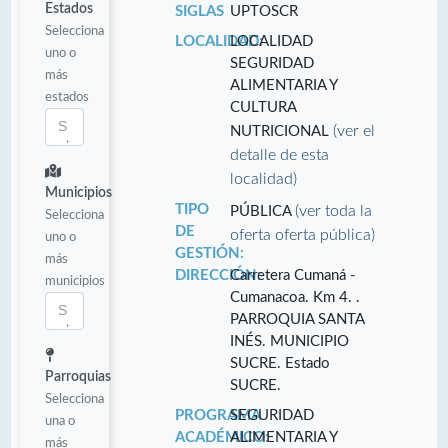
Estados
SIGLAS
UPTOSCR
Selecciona
LOCALIDAD:
LOCALIDAD
uno o
SEGURIDAD
más
ALIMENTARIA Y
estados
CULTURA
(ver el
NUTRICIONAL
detalle de esta
localidad)
Municipios
TIPO
(ver toda la
PÚBLICA
Selecciona
DE
oferta oferta pública)
uno o
GESTIÓN:
más
DIRECCIÓN:
Carretera Cumaná -
municipios
Cumanacoa. Km 4. .
PARROQUIA SANTA
INÉS. MUNICIPIO
SUCRE. Estado
Parroquias
SUCRE.
Selecciona
PROGRAMA
SEGURIDAD
una o
ACADÉMICO:
ALIMENTARIA Y
más