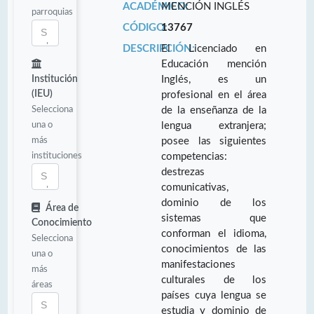
ACADÉMICO:
MENCIÓN INGLÉS
parroquias
CÓDIGO:
13767
DESCRIPCIÓN:
El Licenciado en
Educación mención
Institución
Inglés, es un
(IEU)
profesional en el área
Selecciona
de la enseñanza de la
una o
lengua extranjera;
más
posee las siguientes
instituciones
competencias:
destrezas
comunicativas,
dominio de los
Área de
sistemas que
Conocimiento
conforman el idioma,
Selecciona
conocimientos de las
una o
manifestaciones
más
culturales de los
áreas
países cuya lengua se
estudia y dominio de