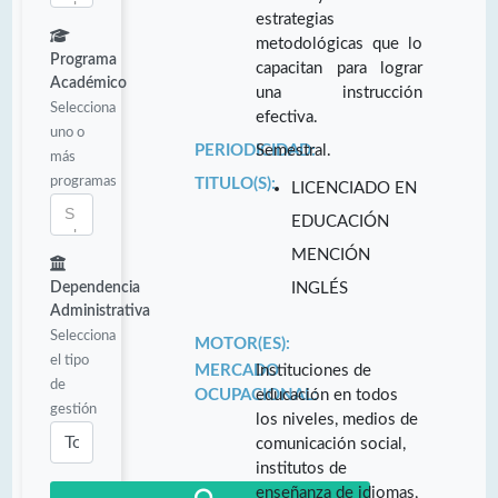
estrategias
metodológicas que lo
Programa
capacitan para lograr
Académico
una instrucción
Selecciona
efectiva.
uno o
PERIODICIDAD:
Semestral.
más
programas
TITULO(S):
LICENCIADO EN
EDUCACIÓN
MENCIÓN
Dependencia
INGLÉS
Administrativa
Selecciona
MOTOR(ES):
el tipo
MERCADO
Instituciones de
de
OCUPACIONAL:
educación en todos
gestión
los niveles, medios de
comunicación social,
institutos de
enseñanza de idiomas,