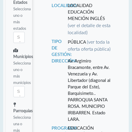
Estados
LOCALIDAD:
LOCALIDAD
Selecciona
EDUCACIÓN
uno o
MENCIÓN INGLÉS
más
(ver el detalle de esta
estados
localidad)
TIPO
(ver toda la
PÚBLICA
DE
oferta oferta pública)
GESTIÓN:
Municipios
DIRECCIÓN:
Av. Argimiro
Selecciona
Bracamonte, entre Av.
uno o
Venezuela y Av.
más
Libertador (diagonal al
municipios
Parque del Este),
Barquisimeto..
PARROQUIA SANTA
ROSA. MUNICIPIO
Parroquias
IRIBARREN. Estado
Selecciona
LARA.
una o
PROGRAMA
EDUCACIÓN
más