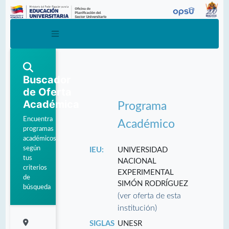
Buscador
de Oferta
Académica
Programa
Encuentra
Académico
programas
académicos
según
IEU:
UNIVERSIDAD
tus
NACIONAL
criterios
EXPERIMENTAL
de
SIMÓN RODRÍGUEZ
búsqueda
(ver oferta de esta
institución)
SIGLAS
UNESR