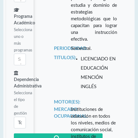
estudia y dominio de
estrategias
Programa
metodológicas que lo
Académico
capacitan para lograr
Selecciona
una instrucción
uno o
efectiva.
más
PERIODICIDAD:
Semestral.
programas
TITULO(S):
LICENCIADO EN
EDUCACIÓN
MENCIÓN
Dependencia
Administrativa
INGLÉS
Selecciona
el tipo
MOTOR(ES):
de
MERCADO
Instituciones de
gestión
OCUPACIONAL:
educación en todos
los niveles, medios de
comunicación social,
institutos de