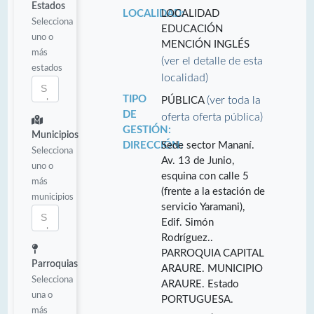
Estados
LOCALIDAD:
LOCALIDAD
Selecciona
EDUCACIÓN
uno o
MENCIÓN INGLÉS
más
(ver el detalle de esta
estados
localidad)
TIPO
(ver toda la
PÚBLICA
DE
oferta oferta pública)
GESTIÓN:
Municipios
DIRECCIÓN:
Sede sector Mananí.
Selecciona
Av. 13 de Junio,
uno o
esquina con calle 5
más
(frente a la estación de
municipios
servicio Yaramani),
Edif. Simón
Rodríguez..
PARROQUIA CAPITAL
Parroquias
ARAURE. MUNICIPIO
Selecciona
ARAURE. Estado
una o
PORTUGUESA.
más