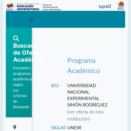
Buscador
de Oferta
Académica
Programa
Encuentra
Académico
programas
académicos
según
IEU:
UNIVERSIDAD
tus
NACIONAL
criterios
EXPERIMENTAL
de
SIMÓN RODRÍGUEZ
búsqueda
(ver oferta de esta
institución)
SIGLAS
UNESR