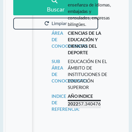
enseñanza de idiomas,
Buscar
embajadas y
consulados, empresas
Limpiar
bilingües.
ÁREA
CIENCIAS DE LA
DE
EDUCACIÓN Y
CONOCIMIENTO:
CIENCIAS DEL
DEPORTE
SUB
EDUCACIÓN EN EL
ÁREA
ÁMBITO DE
DE
INSTITUCIONES DE
CONOCIMIENTO:
EDUCACIÓN
SUPERIOR
INDICE
AÑO
INDICE
DE
2022
57.340476
REFERENCIA: