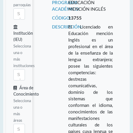
PROGRAMA
EDUCACIÓN
parroquias
ACADÉMICO:
MENCIÓN INGLÉS
CÓDIGO:
13755
DESCRIPCIÓN:
El Licenciado en
Institución
Educación mención
(IEU)
Inglés es un
Selecciona
profesional en el área
una o
de la enseñanza de la
más
lengua extranjera;
instituciones
posee las siguientes
competencias:
destrezas
comunicativas,
Área de
dominio de los
Conocimiento
sistemas que
Selecciona
conforman el idioma,
una o
conocimientos de las
más
manifestaciones
áreas
culturales de los
países cuya lengua se