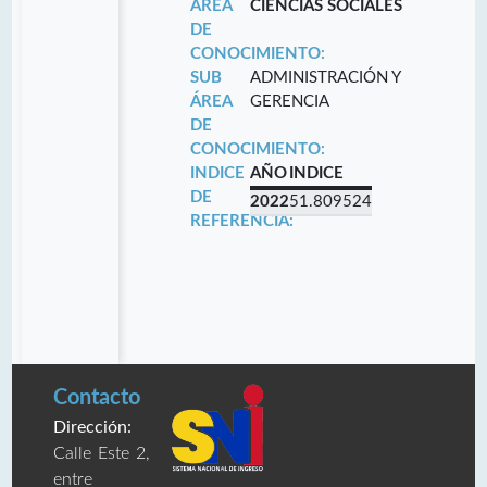
ÁREA
CIENCIAS SOCIALES
DE
CONOCIMIENTO:
SUB
ADMINISTRACIÓN Y
ÁREA
GERENCIA
DE
CONOCIMIENTO:
INDICE
AÑO
INDICE
DE
2022
51.809524
REFERENCIA:
Contacto
Dirección:
Calle Este 2,
entre