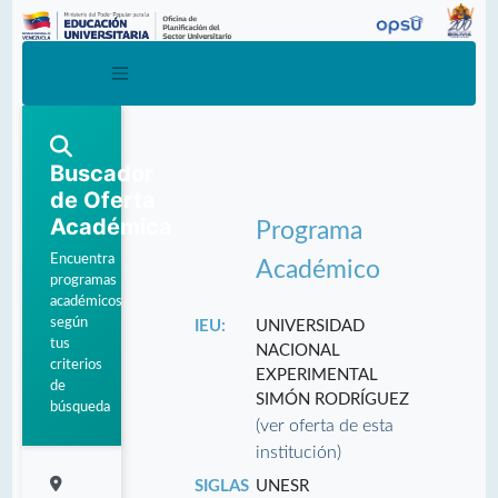
Buscador
de Oferta
Académica
Programa
Encuentra
Académico
programas
académicos
según
IEU:
UNIVERSIDAD
tus
NACIONAL
criterios
EXPERIMENTAL
de
SIMÓN RODRÍGUEZ
búsqueda
(ver oferta de esta
institución)
SIGLAS
UNESR