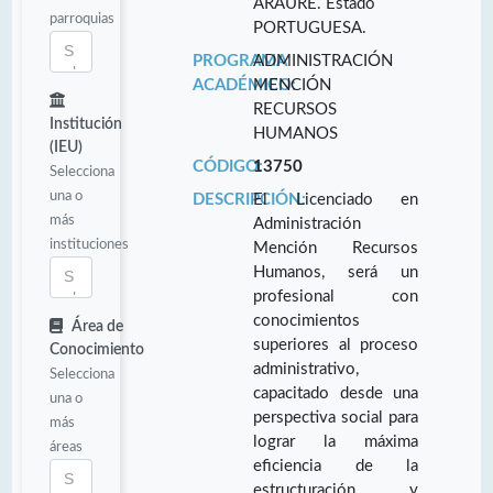
ARAURE. Estado
parroquias
PORTUGUESA.
PROGRAMA
ADMINISTRACIÓN
ACADÉMICO:
MENCIÓN
RECURSOS
Institución
HUMANOS
(IEU)
CÓDIGO:
13750
Selecciona
una o
DESCRIPCIÓN:
El Licenciado en
más
Administración
instituciones
Mención Recursos
Humanos, será un
profesional con
conocimientos
Área de
superiores al proceso
Conocimiento
administrativo,
Selecciona
capacitado desde una
una o
perspectiva social para
más
lograr la máxima
áreas
eficiencia de la
estructuración y