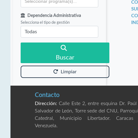
CO
SU
Dependencia Administrativa
CO
Selecciona el tipo de gestión
IN
Buscar
Limpiar
Contacto
Dirección:
Calle Este 2, entre esquina Dr. Paúl
Salvador de León, Torre sede del CNU, Parroqu
Catedral, Municipio Libertador. Caracas
Venezuela.