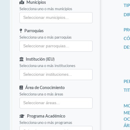
Municipios
TI
Selecciona uno o más municipios
DI
PR
Parroquias
Selecciona una o más parroquias
CÓ
DE
Institución (IEU)
Selecciona una o más instituciones
PE
Área de Conocimiento
TIT
Selecciona una o más áreas
MO
ME
Programa Académico
OC
Selecciona uno o más programas
ÁR