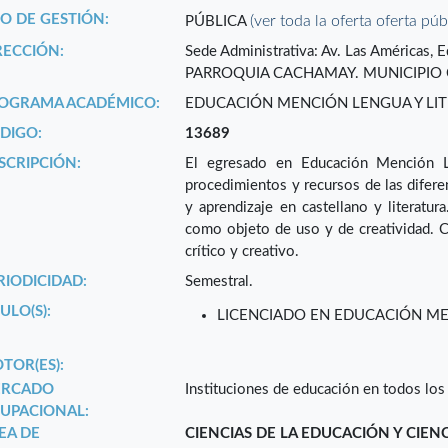
PO DE GESTIÓN:
(ver toda la oferta oferta púb
PÚBLICA
RECCIÓN:
Sede Administrativa: Av. Las Américas, 
PARROQUIA CACHAMAY. MUNICIPIO C
OGRAMA ACADÉMICO:
EDUCACIÓN MENCIÓN LENGUA Y LI
DIGO:
13689
SCRIPCIÓN:
El egresado en Educación Mención Len
procedimientos y recursos de las difer
y aprendizaje en castellano y literatur
como objeto de uso y de creatividad. C
crítico y creativo.
RIODICIDAD:
Semestral.
ULO(S):
LICENCIADO EN EDUCACIÓN ME
TOR(ES):
RCADO
Instituciones de educación en todos los n
UPACIONAL:
EA DE
CIENCIAS DE LA EDUCACIÓN Y CIEN