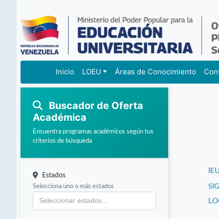
Inicio
LOEU
Áreas de Conocimiento
Con
Buscador de Oferta
Académica
Encuentra programas académicos según tus
criterios de búsqueda
IEU
Estados
Selecciona uno o más estados
SI
LO