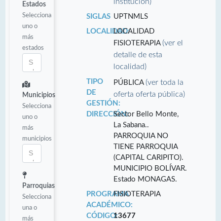
institución)
Estados
Selecciona
SIGLAS
UPTNMLS
uno o
LOCALIDAD:
LOCALIDAD
más
(ver el
FISIOTERAPIA
estados
detalle de esta
localidad)
TIPO
(ver toda la
PÚBLICA
DE
oferta oferta pública)
Municipios
GESTIÓN:
Selecciona
DIRECCIÓN:
Sector Bello Monte,
uno o
La Sabana..
más
PARROQUIA NO
municipios
TIENE PARROQUIA
(CAPITAL CARIPITO).
MUNICIPIO BOLÍVAR.
Estado MONAGAS.
Parroquias
PROGRAMA
FISIOTERAPIA
Selecciona
ACADÉMICO:
una o
CÓDIGO:
13677
más