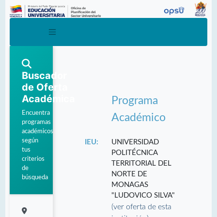
Buscador
de Oferta
Académica
Programa
Encuentra
Académico
programas
académicos
según
IEU:
UNIVERSIDAD
tus
POLITÉCNICA
criterios
TERRITORIAL DEL
de
NORTE DE
búsqueda
MONAGAS
"LUDOVICO SILVA"
(ver oferta de esta