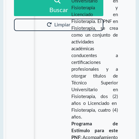
Universitario en
Fisioterapia y
Buscar
Licenciado en
Fisioterapia. El PNF en
Limpiar
Fisioterapia, se crea
como un conjunto de
actividades
académicas
conducentes a
certificaciones
profesionales y a
otorgar títulos de
Técnico Superior
Universitario en
Fisioterapia, dos (2)
años o Licenciado en
Fisioterapia, cuatro (4)
años.
Programa de
Estímulo para este
PNF:
Acompañamiento