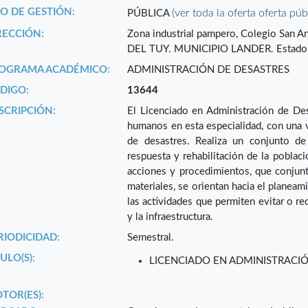
PO DE GESTIÓN:
(ver toda la oferta oferta púb
PÚBLICA
RECCIÓN:
Zona industrial pampero, Colegio San
DEL TUY. MUNICIPIO LANDER. Estad
OGRAMA ACADÉMICO:
ADMINISTRACIÓN DE DESASTRES
DIGO:
13644
SCRIPCIÓN:
El Licenciado en Administración de Des
humanos en esta especialidad, con una vi
de desastres. Realiza un conjunto de
respuesta y rehabilitación de la poblac
acciones y procedimientos, que conjun
materiales, se orientan hacia el planeam
las actividades que permiten evitar o re
y la infraestructura.
RIODICIDAD:
Semestral.
ULO(S):
LICENCIADO EN ADMINISTRACI
TOR(ES):