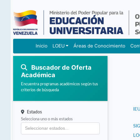
Inicio
LOEU
Áreas de Conocimiento
Con
Buscador de Oferta
Académica
Encuentra programas académicos según tus
criterios de búsqueda
IEU
Estados
Selecciona uno o más estados
SI
LO