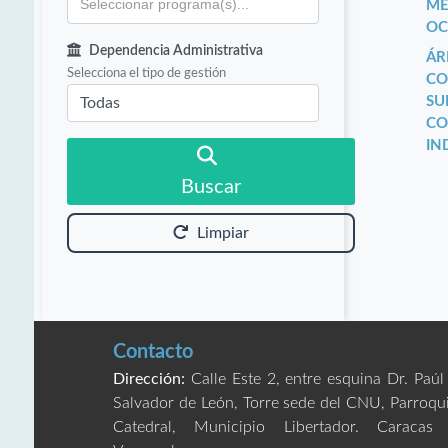
ME
OC
Dependencia Administrativa
ÁR
Selecciona el tipo de gestión
CO
SU
CO
IN
Buscar
Limpiar
Contacto
Dirección:
Calle Este 2, entre esquina Dr. Paúl
Salvador de León, Torre sede del CNU, Parroqu
Catedral, Municipio Libertador. Caracas