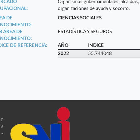
RCADO
Organismos gubernamentales, alcaldías, g
UPACIONAL:
organizaciones de ayuda y socorro.
EA DE
CIENCIAS SOCIALES
NOCIMIENTO:
B ÁREA DE
ESTADÍSTICA Y SEGUROS
NOCIMIENTO:
DICE DE REFERENCIA:
AÑO
INDICE
2022
55.744048
 y
ia
 -