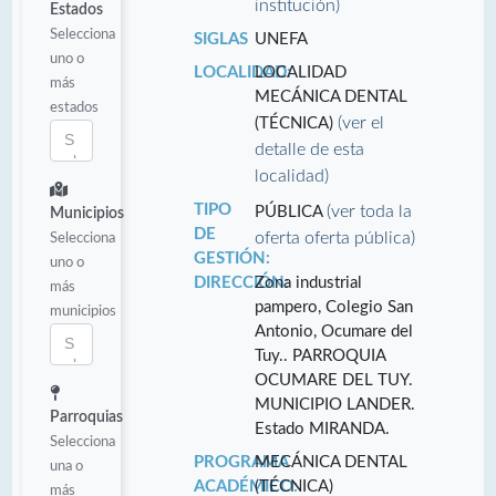
institución)
Estados
Selecciona
SIGLAS
UNEFA
uno o
LOCALIDAD:
LOCALIDAD
más
MECÁNICA DENTAL
estados
(ver el
(TÉCNICA)
detalle de esta
localidad)
TIPO
(ver toda la
PÚBLICA
Municipios
DE
oferta oferta pública)
Selecciona
GESTIÓN:
uno o
DIRECCIÓN:
Zona industrial
más
pampero, Colegio San
municipios
Antonio, Ocumare del
Tuy.. PARROQUIA
OCUMARE DEL TUY.
MUNICIPIO LANDER.
Parroquias
Estado MIRANDA.
Selecciona
PROGRAMA
MECÁNICA DENTAL
una o
ACADÉMICO:
(TÉCNICA)
más