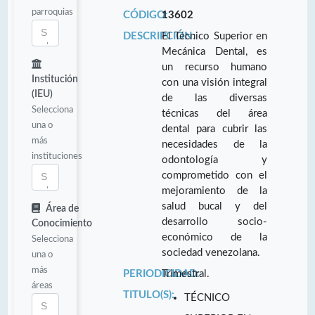
parroquias
CÓDIGO:
13602
DESCRIPCIÓN:
El Técnico Superior en
Mecánica Dental, es
un recurso humano
Institución
con una visión integral
(IEU)
de las diversas
Selecciona
técnicas del área
una o
dental para cubrir las
más
necesidades de la
instituciones
odontología y
comprometido con el
mejoramiento de la
salud bucal y del
Área de
desarrollo socio-
Conocimiento
económico de la
Selecciona
sociedad venezolana.
una o
más
PERIODICIDAD:
Trimestral.
áreas
TITULO(S):
TÉCNICO