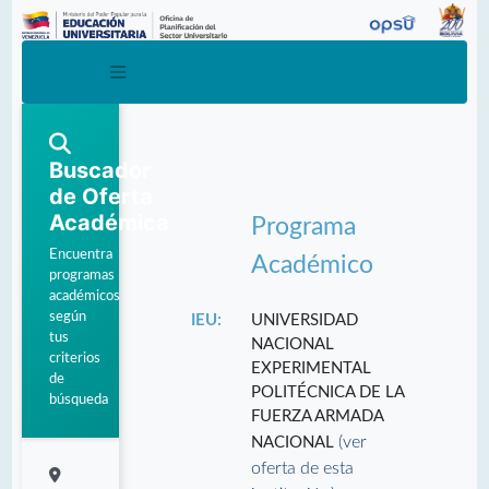
Buscador
de Oferta
Académica
Programa
Encuentra
Académico
programas
académicos
según
IEU:
UNIVERSIDAD
tus
NACIONAL
criterios
EXPERIMENTAL
de
POLITÉCNICA DE LA
búsqueda
FUERZA ARMADA
(ver
NACIONAL
oferta de esta