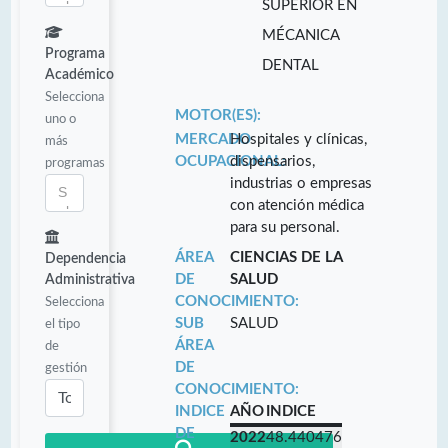
SUPERIOR EN
MÉCANICA
Programa
DENTAL
Académico
Selecciona
MOTOR(ES):
uno o
MERCADO
Hospitales y clínicas,
más
OCUPACIONAL:
dispensarios,
programas
industrias o empresas
con atención médica
para su personal.
ÁREA
CIENCIAS DE LA
Dependencia
DE
SALUD
Administrativa
CONOCIMIENTO:
Selecciona
SUB
SALUD
el tipo
ÁREA
de
DE
gestión
CONOCIMIENTO:
INDICE
AÑO
INDICE
DE
2022
48.440476